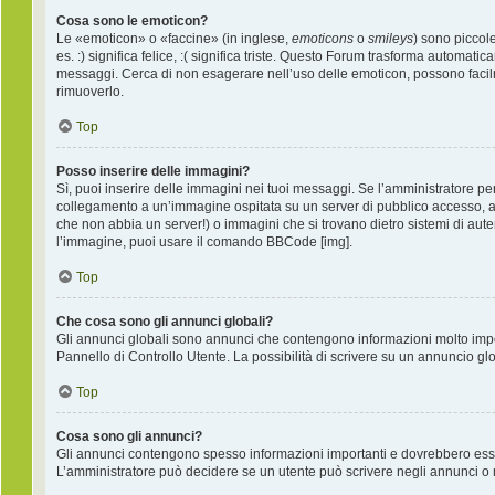
Cosa sono le emoticon?
Le «emoticon» o «faccine» (in inglese,
emoticons
o
smileys
) sono piccol
es. :) significa felice, :( significa triste. Questo Forum trasforma automati
messaggi. Cerca di non esagerare nell’uso delle emoticon, possono facil
rimuoverlo.
Top
Posso inserire delle immagini?
Sì, puoi inserire delle immagini nei tuoi messaggi. Se l’amministratore per
collegamento a un’immagine ospitata su un server di pubblico accesso, ad
che non abbia un server!) o immagini che si trovano dietro sistemi di auten
l’immagine, puoi usare il comando BBCode [img].
Top
Che cosa sono gli annunci globali?
Gli annunci globali sono annunci che contengono informazioni molto import
Pannello di Controllo Utente. La possibilità di scrivere su un annuncio g
Top
Cosa sono gli annunci?
Gli annunci contengono spesso informazioni importanti e dovrebbero essere 
L’amministratore può decidere se un utente può scrivere negli annunci o