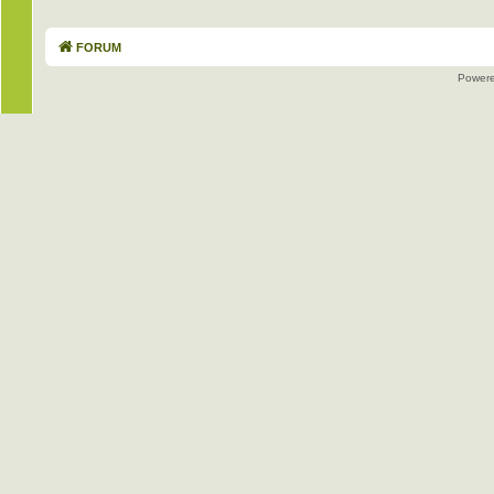
FORUM
Power