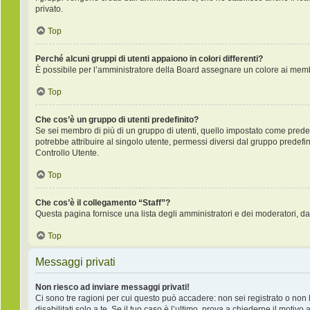
privato.
Top
Perché alcuni gruppi di utenti appaiono in colori differenti?
È possibile per l’amministratore della Board assegnare un colore ai membr
Top
Che cos’è un gruppo di utenti predefinito?
Se sei membro di più di un gruppo di utenti, quello impostato come predefi
potrebbe attribuire al singolo utente, permessi diversi dal gruppo predefini
Controllo Utente.
Top
Che cos’è il collegamento “Staff”?
Questa pagina fornisce una lista degli amministratori e dei moderatori, da
Top
Messaggi privati
Non riesco ad inviare messaggi privati!
Ci sono tre ragioni per cui questo può accadere: non sei registrato o non ha
disabilitati solo a te. Se il tuo caso è l’ultimo, prova a chiederne il motivo 