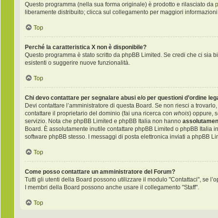
Questo programma (nella sua forma originale) è prodotto e rilasciato da
liberamente distribuito; clicca sul collegamento per maggiori informazioni
Top
Perché la caratteristica X non è disponibile?
Questo programma è stato scritto da phpBB Limited. Se credi che ci sia bi
esistenti o suggerire nuove funzionalità.
Top
Chi devo contattare per segnalare abusi e/o per questioni d’ordine le
Devi contattare l’amministratore di questa Board. Se non riesci a trovarlo,
contattare il proprietario del dominio (fai una ricerca con
whois
) oppure, s
servizio. Nota che phpBB Limited e phpBB Italia non hanno
assolutament
Board. È assolutamente inutile contattare phpBB Limited o phpBB Italia i
software phpBB stesso. I messaggi di posta elettronica inviati a phpBB Li
Top
Come posso contattare un amministratore del Forum?
Tutti gli utenti della Board possono utilizzare il modulo "Contattaci", se l’o
I membri della Board possono anche usare il collegamento "Staff".
Top