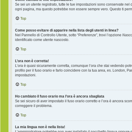
Se sei un utente registrato, tutte le tue impostazioni sono conservate nel
ogni pagina, ma questo potrebbe non essere sempre vero. Questo ti permet
Top
Come posso evitare di apparire nella lista degli utenti in linea?
Nel Pannello di Controllo Utente, sotto “Preferenze”, trovi l’opzione
Nascon
identificato come utente nascosto.
Top
L’ora non è corretta!
L’ora è quasi sicuramente corretta, comunque l’ora che stai vedendo potreb
profilo per il fuso orario e farlo coincidere con la tua area, es. London, P
impostazioni.
Top
Ho cambiato il fuso orario ma l’ora è ancora sbagliata
Se sei sicuro di aver impostato il fuso orario corretto e l’ora è ancora sco
correggere il problema.
Top
La mia lingua non è nella lista!
L’amministratore potrebbe non aver installato il pacchetto lingua oppure ne