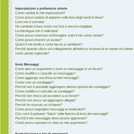
Impostazioni e preferenze utente
Come cambio le mie impostazioni?
Come posso evitare di apparire nella lista degli utenti in linea?
L’ora non è corretta!
Ho cambiato il fuso orario ma l’ora è ancora sbagliata
La mia lingua non è nella lista!
Come posso mostrare un’immagine sotto il mio nome utente?
Come posso inserire un avatar?
Qual è il mio livello e come faccio a cambiarlo?
Perché quando clicco sul collegamento all’indirizzo di posta di un utente mi chiede
come utente registrato?
Invio Messaggi
Come apro un argomento o invio un messaggio in un forum?
Come modifico o cancello un messaggio?
Come aggiungo una firma ai miei messaggi?
Come creo un sondaggio?
Perché non è possibile aggiungere ulteriori opzioni del sondaggio?
Come modifico o cancello un sondaggio?
Perché non riesco ad accedere a un forum?
Perché non riesco ad aggiungere allegati?
Perché ho ricevuto un richiamo?
Come posso segnalare messaggi ai moderatori?
Che cos’è il pulsante “Salva” nella finestra di invio dei messaggi?
Perché il mio messaggio deve essere approvato?
Come posso spostare in cima un mio argomento?
Formattazione e tipi di argomenti