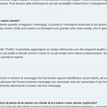
zione. Puoi trovare altre informazioni sul sito di phpBB Limited (trovi il collegamen
o nome utente?
nte quando si leggono i messaggi. La prima è l’immagine associata al tuo grado, 
 il tuo livello. Sotto può esserci un’immagine più grande nota come avatar, che in gen
sotto “Profilo” è possibile aggiungere un avatar utilizzando uno dei seguenti quattr
o gli avatar e decide anche il modo in cui gli avatar sono messi a disposizione. Se 
 questa le ragioni.
ndicano il numero di messaggi che hai inviato oppure identificano alcuni utenti, ad 
on abusare del Forum inviando messaggi non necessari solo per aumentare il tuo live
ilmente abbasserà il numero dei tuoi messaggi.
izzo di posta di un utente mi chiede di accedere come utente registrato?
i di posta ad altri utenti usando il modulo di invio posta interno (ammesso, ovviamen