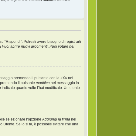
“Rispondi”. Potresti avere bisogno di registrarti
ta
Puoi aprire nuovi argomenti
,
Puoi votare nei
essaggio premendo il pulsante con la «X» nel
) premendo il pulsante
modifica
nel messaggio in
 indicato quante volte l’hai modificato. Un utente
bile selezionare l’opzione
Aggiungi la firma
nel
o Utente. Se lo si fa, è possibile evitare che una