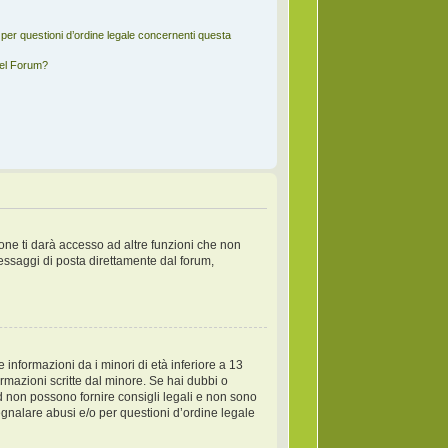
per questioni d’ordine legale concernenti questa
del Forum?
one ti darà accesso ad altre funzioni che non
messaggi di posta direttamente dal forum,
informazioni da i minori di età inferiore a 13
ormazioni scritte dal minore. Se hai dubbi o
d non possono fornire consigli legali e non sono
egnalare abusi e/o per questioni d’ordine legale