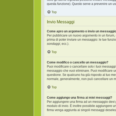
questa funzione). Questo serve a prevenire un uso
Top
Invio Messaggi
Come apro un argomento o invio un messaggio
Per pubblicare un nuovo argomento in un forum, c
prima di poter inviare un messaggio: le tue funzio
sondaggi
, ecc.).
Top
Come modifico o cancello un messaggio?
Puoi modificare o cancellare solo i tuoi messagg
messaggio che vuoi eliminare. Puoi modificare un
questione. Se qualcuno ha già risposto al tuo mes
normale, generalmente, non può cancellare un m
Top
Come aggiungo una firma ai miei messaggi?
Per aggiungere una firma ad un messaggio devi pr
modulo di invio. È inoltre possibile aggiungere un
firma venga aggiunta ai singoli messaggi deselezi