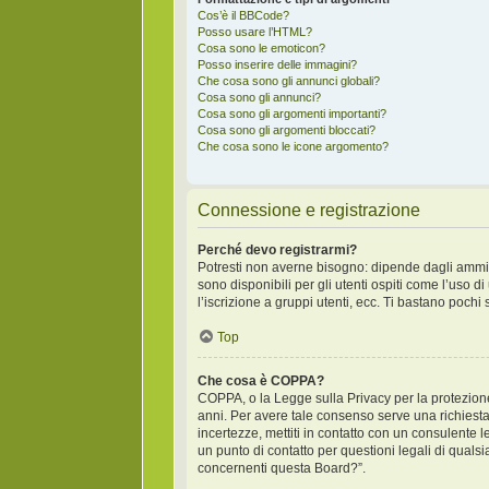
Cos’è il BBCode?
Posso usare l’HTML?
Cosa sono le emoticon?
Posso inserire delle immagini?
Che cosa sono gli annunci globali?
Cosa sono gli annunci?
Cosa sono gli argomenti importanti?
Cosa sono gli argomenti bloccati?
Che cosa sono le icone argomento?
Connessione e registrazione
Perché devo registrarmi?
Potresti non averne bisogno: dipende dagli ammini
sono disponibili per gli utenti ospiti come l’uso 
l’iscrizione a gruppi utenti, ecc. Ti bastano pochi
Top
Che cosa è COPPA?
COPPA, o la Legge sulla Privacy per la protezione 
anni. Per avere tale consenso serve una richiesta 
incertezze, mettiti in contatto con un consulente
un punto di contatto per questioni legali di qual
concernenti questa Board?”.