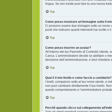
lingua. Se non esiste puoi fare tu una nuova tradu
Top
Come posso mostrare un’immagine sotto il mi
Ci possono essere due immagini sotto un nome ute
punti che indicano quanti interventi hai scritto o
Top
Come posso inserire un avatar?
All’interno del tuo Pannello di Controllo Utente, 
Carica. L’amministratore decide se abilitare o men
decisione dell’amministrazione, e devi chiedere a
Top
Qual è il mio livello e come faccio a cambiarlo?
I livelli, compaiono sotto al tuo nome utente, e i
non puoi cambiare direttamente il tuo livello. N
questo comportamento e l’amministratore probab
Top
Perché quando clicco sul collegamento all’indir
Solo gli utenti registrati possono inviare messagg