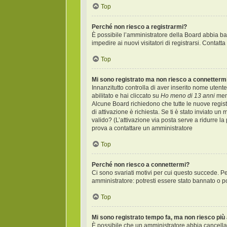
Top
Perché non riesco a registrarmi?
È possibile l’amministratore della Board abbia bann
impedire ai nuovi visitatori di registrarsi. Contat
Top
Mi sono registrato ma non riesco a connetterm
Innanzitutto controlla di aver inserito nome uten
abilitato e hai cliccato su
Ho meno di 13 anni
ment
Alcune Board richiedono che tutte le nuove registr
di attivazione è richiesta. Se ti è stato inviato un
valido? (L’attivazione via posta serve a ridurre la
prova a contattare un amministratore
Top
Perché non riesco a connettermi?
Ci sono svariati motivi per cui questo succede. Pe
amministratore: potresti essere stato bannato o p
Top
Mi sono registrato tempo fa, ma non riesco più
È possibile che un amministratore abbia cancellat