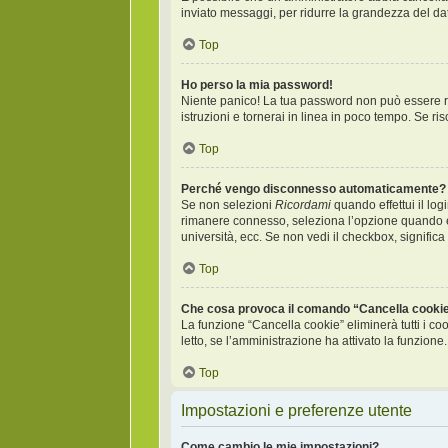
inviato messaggi, per ridurre la grandezza del da
Top
Ho perso la mia password!
Niente panico! La tua password non può essere re
istruzioni e tornerai in linea in poco tempo. Se risc
Top
Perché vengo disconnesso automaticamente?
Se non selezioni
Ricordami
quando effettui il log
rimanere connesso, seleziona l’opzione quando entr
università, ecc. Se non vedi il checkbox, significa
Top
Che cosa provoca il comando “Cancella cooki
La funzione “Cancella cookie” eliminerà tutti i c
letto, se l’amministrazione ha attivato la funzione
Top
Impostazioni e preferenze utente
Come cambio le mie impostazioni?