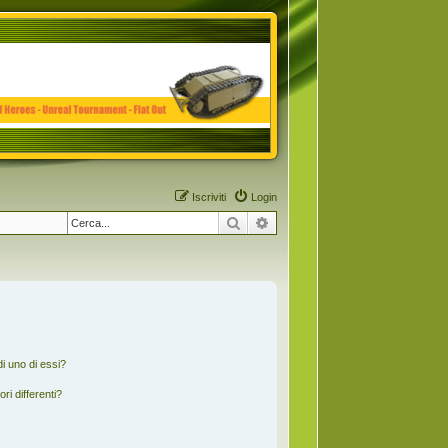
Iscriviti
Login
Cerca
Ricerca avanzata
i uno di essi?
ri differenti?