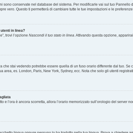
ioni sono conservate nel database del sistema. Per modificarle vai sul tuo Pannello 
e vero. Questo ti permetterà di cambiare tutte le tue impostazioni e le preferenze
utenti in linea?
e”, trovi l’opzione
Nascondi il tuo stato in linea
. Attivando questa opzione, apparirai 
a che stai vedendo potrebbe essere quella di un fuso orario differente dal tuo. Se c
a tua area, es. London, Paris, New York, Sydney, ecc. Nota che solo gli utenti registr
agliata
etto e l’ora è ancora scorretta, allora l’orario memorizzato sull’orologio del server n
acchetto lingua oppure nessuno lo ha tradotto nella tua lingua. Prova a chiedere agli