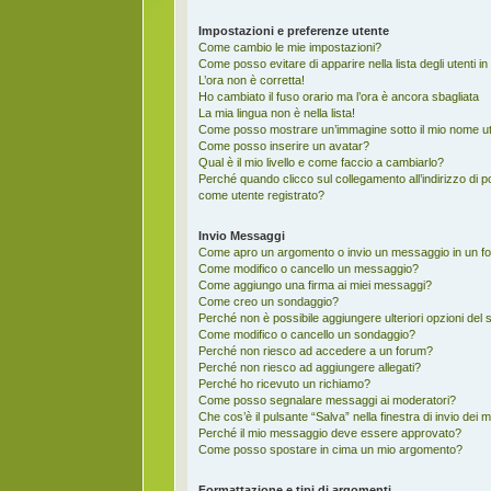
Impostazioni e preferenze utente
Come cambio le mie impostazioni?
Come posso evitare di apparire nella lista degli utenti in
L’ora non è corretta!
Ho cambiato il fuso orario ma l’ora è ancora sbagliata
La mia lingua non è nella lista!
Come posso mostrare un’immagine sotto il mio nome u
Come posso inserire un avatar?
Qual è il mio livello e come faccio a cambiarlo?
Perché quando clicco sul collegamento all’indirizzo di 
come utente registrato?
Invio Messaggi
Come apro un argomento o invio un messaggio in un f
Come modifico o cancello un messaggio?
Come aggiungo una firma ai miei messaggi?
Come creo un sondaggio?
Perché non è possibile aggiungere ulteriori opzioni del
Come modifico o cancello un sondaggio?
Perché non riesco ad accedere a un forum?
Perché non riesco ad aggiungere allegati?
Perché ho ricevuto un richiamo?
Come posso segnalare messaggi ai moderatori?
Che cos’è il pulsante “Salva” nella finestra di invio dei
Perché il mio messaggio deve essere approvato?
Come posso spostare in cima un mio argomento?
Formattazione e tipi di argomenti