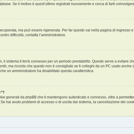
tabase. Se il motivo è quest’ultimo registrati nuovamente e cerca di farti coinvolge
cuperata, ma può essere rigenerata. Per far questo vai nella pagina di ingresso e
ontro difficoltà, contatta l’amministratore.
in, il sistema ti terrà connesso per un periodo prestabilito. Questo serve a evitare
i, ma ricorda che questo non è consigliato se ti colleghi da un PC usato anche da al
 che un amministratore ha disabilitato questa caratteristica.
e”?
ookie generati da phpBB che ti mantengono autenticato e connesso, oltre a permettert
. Se hai avuto problemi di accesso o di uscita dal sistema, la cancellazione dei cooki