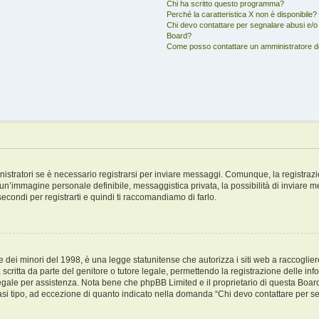
Chi ha scritto questo programma?
Perché la caratteristica X non è disponibile?
Chi devo contattare per segnalare abusi e/o 
Board?
Come posso contattare un amministratore 
stratori se è necessario registrarsi per inviare messaggi. Comunque, la registrazi
di un’immagine personale definibile, messaggistica privata, la possibilità di inviare 
 secondi per registrarti e quindi ti raccomandiamo di farlo.
dei minori del 1998, è una legge statunitense che autorizza i siti web a raccogliere 
scritta da parte del genitore o tutore legale, permettendo la registrazione delle inf
 legale per assistenza. Nota bene che phpBB Limited e il proprietario di questa Boar
siasi tipo, ad eccezione di quanto indicato nella domanda “Chi devo contattare per s