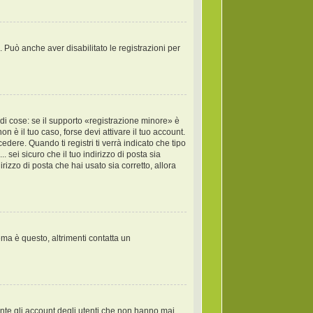
. Può anche aver disabilitato le registrazioni per
di cose: se il supporto «registrazione minore» è
on è il tuo caso, forse devi attivare il tuo account.
dere. Quando ti registri ti verrà indicato che tipo
. sei sicuro che il tuo indirizzo di posta sia
rizzo di posta che hai usato sia corretto, allora
ema è questo, altrimenti contatta un
ente gli account degli utenti che non hanno mai