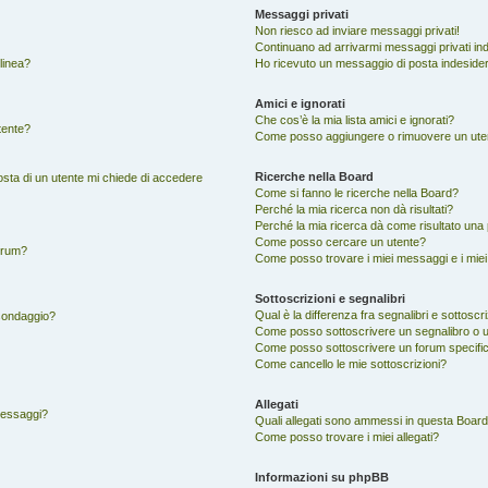
Messaggi privati
Non riesco ad inviare messaggi privati!
Continuano ad arrivarmi messaggi privati ind
 linea?
Ho ricevuto un messaggio di posta indeside
Amici e ignorati
Che cos’è la mia lista amici e ignorati?
tente?
Come posso aggiungere o rimuovere un utente
Ricerche nella Board
posta di un utente mi chiede di accedere
Come si fanno le ricerche nella Board?
Perché la mia ricerca non dà risultati?
Perché la mia ricerca dà come risultato una
Come posso cercare un utente?
orum?
Come posso trovare i miei messaggi e i mie
Sottoscrizioni e segnalibri
Qual è la differenza fra segnalibri e sottoscri
 sondaggio?
Come posso sottoscrivere un segnalibro o 
Come posso sottoscrivere un forum specifi
Come cancello le mie sottoscrizioni?
Allegati
 messaggi?
Quali allegati sono ammessi in questa Boar
Come posso trovare i miei allegati?
Informazioni su phpBB