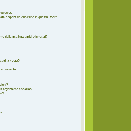
esiderati!
rata o spam da qualcuno in questa Board!
 dalla mia lista amici o ignorati?
 pagina vuota?
i argomenti?
zioni?
un argomento specifico?
co?
d?