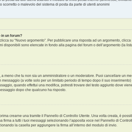
 scorretto o malevolo del sistema di posta da parte di utenti anonimi
 in un forum?
licca su “Nuovo argomento”. Per pubblicare una risposta ad un argomento, clicca su 
ni disponibili sono elencate in fondo alla pagina del forum o dell’argomento (la lis
i, a meno che tu non sia un amministratore o un moderatore. Puoi cancellare un m
 messaggio (a volte solo per un limitato periodo di tempo dopo il suo inserimento
saggio, quando effettui una modifica, potresti trovare del testo aggiunto dove viene
essaggio dopo che qualcuno ha risposto.
ima crearne una tramite il Pannello di Controllo Utente. Una volta creata, è possi
a firma a tutti i tuoi messaggi selezionando l’apposita voce nel Pannello di Controll
onando la casella per aggiungere la firma all’interno del modulo di invio.