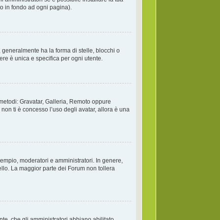
to in fondo ad ogni pagina).
generalmente ha la forma di stelle, blocchi o
ere è unica e specifica per ogni utente.
o metodi: Gravatar, Galleria, Remoto oppure
non ti è concesso l’uso degli avatar, allora è una
esempio, moderatori e amministratori. In genere,
llo. La maggior parte dei Forum non tollera
te, che gli amministratori abbiano abilitato