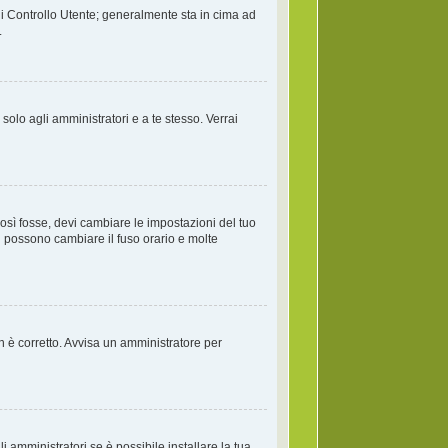
di Controllo Utente; generalmente sta in cima ad
.
solo agli amministratori e a te stesso. Verrai
osì fosse, devi cambiare le impostazioni del tuo
ati possono cambiare il fuso orario e molte
on è corretto. Avvisa un amministratore per
 amministratori se è possibile installare la tua