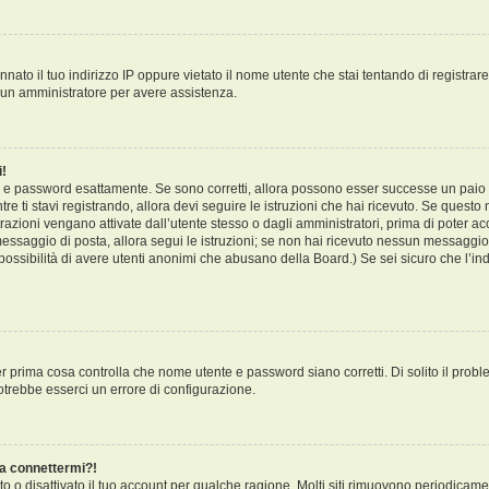
ato il tuo indirizzo IP oppure vietato il nome utente che stai tentando di registrare
ta un amministratore per avere assistenza.
i!
te e password esattamente. Se sono corretti, allora possono esser successe un paio 
re ti stavi registrando, allora devi seguire le istruzioni che hai ricevuto. Se questo n
azioni vengano attivate dall’utente stesso o dagli amministratori, prima di poter acce
 messaggio di posta, allora segui le istruzioni; se non hai ricevuto nessun messaggio..
 possibilità di avere utenti anonimi che abusano della Board.) Se sei sicuro che l’indi
r prima cosa controlla che nome utente e password siano corretti. Di solito il probl
otrebbe esserci un errore di configurazione.
 a connettermi?!
o o disattivato il tuo account per qualche ragione. Molti siti rimuovono periodicam