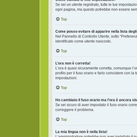
Se sei un utente registrato, tutte le tue impostaz
ogni pagina, ma questo potrebbe non essere sempr
Top
Come posso evitare di apparire nella lista degli 
Nel Pannello di Controllo Utente, sotto “Preferenz
identificato come utente nascosto.
Top
L’ora non è corretta!
L’ora è quasi sicuramente corretta, comunque l’or
profilo per il fuso orario e farlo coincidere con l
impostazioni.
Top
Ho cambiato il fuso orario ma l’ora è ancora sb
Se sei sicuro di aver impostato il fuso orario corr
correggere il problema.
Top
La mia lingua non è nella lista!
L’amministratore potrebbe non aver installato il p