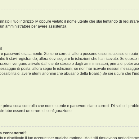
ato il tuo indirizzo IP oppure vietato il nome utente che stai tentando di registrare
ta un amministratore per avere assistenza.
i!
te e password esattamente. Se sono corretti, allora possono esser successe un paio 
re ti stavi registrando, allora devi seguire le istruzioni che hai ricevuto. Se questo n
azioni vengano attivate dall’utente stesso o dagli amministratori, prima di poter acce
 messaggio di posta, allora segui le istruzioni; se non hai ricevuto nessun messaggio..
 possibilità di avere utenti anonimi che abusano della Board.) Se sei sicuro che l’indi
r prima cosa controlla che nome utente e password siano corretti. Di solito il probl
otrebbe esserci un errore di configurazione.
 a connettermi?!
o o disattivato il tuo account per qualche ragione. Molti siti rimuovono periodicam