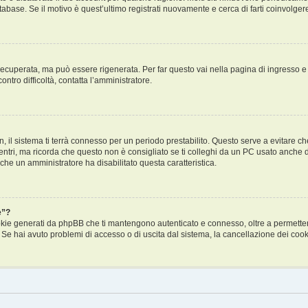
tabase. Se il motivo è quest’ultimo registrati nuovamente e cerca di farti coinvolge
cuperata, ma può essere rigenerata. Per far questo vai nella pagina di ingresso e
ontro difficoltà, contatta l’amministratore.
in, il sistema ti terrà connesso per un periodo prestabilito. Questo serve a evitare
i, ma ricorda che questo non è consigliato se ti colleghi da un PC usato anche da al
 che un amministratore ha disabilitato questa caratteristica.
e”?
ookie generati da phpBB che ti mantengono autenticato e connesso, oltre a permettert
. Se hai avuto problemi di accesso o di uscita dal sistema, la cancellazione dei cooki