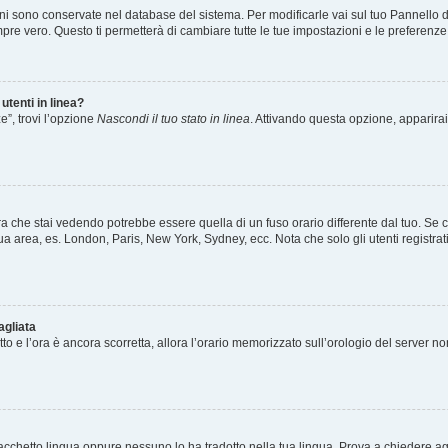
ioni sono conservate nel database del sistema. Per modificarle vai sul tuo Pannello 
e vero. Questo ti permetterà di cambiare tutte le tue impostazioni e le preferenze
utenti in linea?
e”, trovi l’opzione
Nascondi il tuo stato in linea
. Attivando questa opzione, apparirai 
a che stai vedendo potrebbe essere quella di un fuso orario differente dal tuo. Se c
a tua area, es. London, Paris, New York, Sydney, ecc. Nota che solo gli utenti registr
agliata
etto e l’ora è ancora scorretta, allora l’orario memorizzato sull’orologio del server n
acchetto lingua oppure nessuno lo ha tradotto nella tua lingua. Prova a chiedere agli