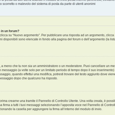
 scorretto o malevolo del sistema di posta da parte di utenti anonimi
 in un forum?
licca su “Nuovo argomento”. Per pubblicare una risposta ad un argomento, clicca su 
ni disponibili sono elencate in fondo alla pagina del forum o dell’argomento (la lis
i, a meno che tu non sia un amministratore o un moderatore. Puoi cancellare un m
 messaggio (a volte solo per un limitato periodo di tempo dopo il suo inserimento
saggio, quando effettui una modifica, potresti trovare del testo aggiunto dove viene
essaggio dopo che qualcuno ha risposto.
ima crearne una tramite il Pannello di Controllo Utente. Una volta creata, è possi
a firma a tutti i tuoi messaggi selezionando l’apposita voce nel Pannello di Controll
onando la casella per aggiungere la firma all’interno del modulo di invio.