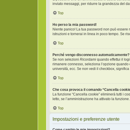
inviato messaggi, per ridurre la grandezza del da
Top
Ho perso la mia password!
Niente panico! La tua password non può essere re
istruzioni e tornerai in linea in poco tempo. Se risc
Top
Perché vengo disconnesso automaticamente?
Se non selezioni
Ricordami
quando effettui il log
rimanere connesso, seleziona l’opzione quando entr
università, ecc. Se non vedi il checkbox, significa
Top
Che cosa provoca il comando “Cancella cooki
La funzione “Cancella cookie” eliminerà tutti i c
letto, se l’amministrazione ha attivato la funzione
Top
Impostazioni e preferenze utente
Come cambio le mie impostazioni?