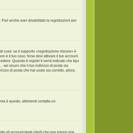
. Può anche aver disabilitato le registrazioni per
di cose: se il supporto «registrazione minore» è
on è il tuo caso, forse devi attivare il tuo account.
dere. Quando ti registri ti verrà indicato che tipo
. sei sicuro che il tuo indirizzo di posta sia
rizzo di posta che hai usato sia corretto, allora
ema è questo, altrimenti contatta un
ente gli account degli utenti che non hanno mai