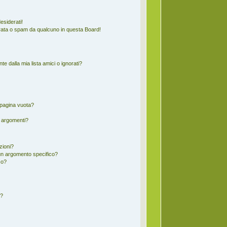
esiderati!
rata o spam da qualcuno in questa Board!
 dalla mia lista amici o ignorati?
 pagina vuota?
i argomenti?
zioni?
un argomento specifico?
co?
d?