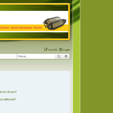
Iscriviti
Login
Cerca
Ricerca avanzata
i uno di essi?
ri differenti?