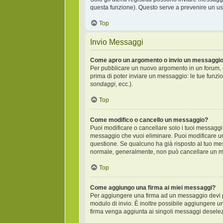
questa funzione). Questo serve a prevenire un uso
Top
Invio Messaggi
Come apro un argomento o invio un messaggio
Per pubblicare un nuovo argomento in un forum, c
prima di poter inviare un messaggio: le tue funzio
sondaggi
, ecc.).
Top
Come modifico o cancello un messaggio?
Puoi modificare o cancellare solo i tuoi messagg
messaggio che vuoi eliminare. Puoi modificare un
questione. Se qualcuno ha già risposto al tuo mes
normale, generalmente, non può cancellare un m
Top
Come aggiungo una firma ai miei messaggi?
Per aggiungere una firma ad un messaggio devi pr
modulo di invio. È inoltre possibile aggiungere un
firma venga aggiunta ai singoli messaggi deselezi