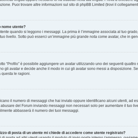
zione. Puoi trovare altre informazioni sul sito di phpBB Limited (trovi il collegamen
o nome utente?
nte quando si leggono i messaggi. La prima è l’immagine associata al tuo grado, 
 il tuo livello. Sotto può esserci un’immagine più grande nota come avatar, che in gen
sotto “Profilo” è possibile aggiungere un avatar utilizzando uno dei seguenti quattr
o gli avatar e decide anche il modo in cui gli avatar sono messi a disposizione. Se 
 questa le ragioni.
ndicano il numero di messaggi che hai inviato oppure identificano alcuni utenti, ad 
on abusare del Forum inviando messaggi non necessari solo per aumentare il tuo live
ilmente abbasserà il numero dei tuoi messaggi.
izzo di posta di un utente mi chiede di accedere come utente registrato?
i di posta ad altri utenti usando il modulo di invio posta interno (ammesso, ovviamen