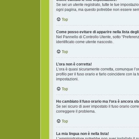
Se sei un utente registrato, tutte le tue impostaz
ogni pagina, ma questo potrebbe non essere sempr
Top
Come posso evitare di apparire nella lista degli 
Nel Pannello di Controllo Utente, sotto “Preferenz
identificato come utente nascosto.
Top
L’ora non è corretta!
L’ora è quasi sicuramente corretta, comunque l’or
profilo per il fuso orario e farlo coincidere con l
impostazioni.
Top
Ho cambiato il fuso orario ma l’ora è ancora sb
Se sei sicuro di aver impostato il fuso orario corr
correggere il problema.
Top
La mia lingua non è nella lista!
L’amministratore potrebbe non aver installato il p