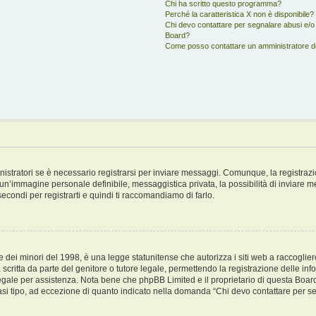
Chi ha scritto questo programma?
Perché la caratteristica X non è disponibile?
Chi devo contattare per segnalare abusi e/o 
Board?
Come posso contattare un amministratore 
stratori se è necessario registrarsi per inviare messaggi. Comunque, la registrazi
di un’immagine personale definibile, messaggistica privata, la possibilità di inviare 
 secondi per registrarti e quindi ti raccomandiamo di farlo.
dei minori del 1998, è una legge statunitense che autorizza i siti web a raccogliere 
scritta da parte del genitore o tutore legale, permettendo la registrazione delle inf
 legale per assistenza. Nota bene che phpBB Limited e il proprietario di questa Boar
siasi tipo, ad eccezione di quanto indicato nella domanda “Chi devo contattare per s