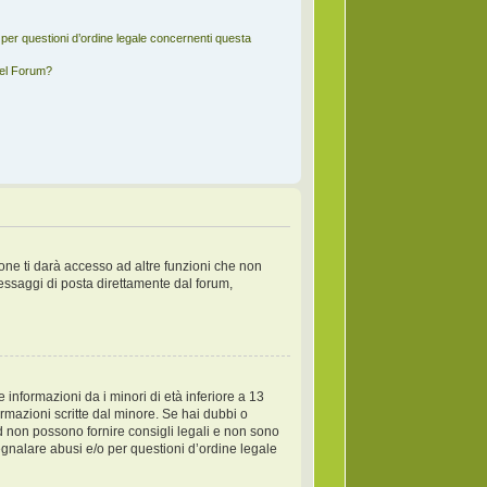
per questioni d’ordine legale concernenti questa
del Forum?
one ti darà accesso ad altre funzioni che non
messaggi di posta direttamente dal forum,
informazioni da i minori di età inferiore a 13
ormazioni scritte dal minore. Se hai dubbi o
d non possono fornire consigli legali e non sono
egnalare abusi e/o per questioni d’ordine legale