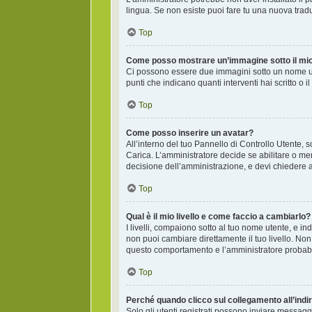
lingua. Se non esiste puoi fare tu una nuova tradu
Top
Come posso mostrare un’immagine sotto il mi
Ci possono essere due immagini sotto un nome ute
punti che indicano quanti interventi hai scritto o
Top
Come posso inserire un avatar?
All’interno del tuo Pannello di Controllo Utente, 
Carica. L’amministratore decide se abilitare o men
decisione dell’amministrazione, e devi chiedere a
Top
Qual è il mio livello e come faccio a cambiarlo?
I livelli, compaiono sotto al tuo nome utente, e i
non puoi cambiare direttamente il tuo livello. N
questo comportamento e l’amministratore probab
Top
Perché quando clicco sul collegamento all’indir
Solo gli utenti registrati possono inviare messagg