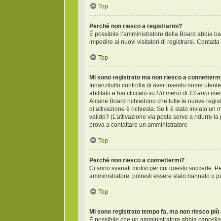
Top
Perché non riesco a registrarmi?
È possibile l’amministratore della Board abbia bann
impedire ai nuovi visitatori di registrarsi. Contat
Top
Mi sono registrato ma non riesco a connetterm
Innanzitutto controlla di aver inserito nome uten
abilitato e hai cliccato su
Ho meno di 13 anni
ment
Alcune Board richiedono che tutte le nuove registr
di attivazione è richiesta. Se ti è stato inviato un
valido? (L’attivazione via posta serve a ridurre la
prova a contattare un amministratore
Top
Perché non riesco a connettermi?
Ci sono svariati motivi per cui questo succede. Pe
amministratore: potresti essere stato bannato o p
Top
Mi sono registrato tempo fa, ma non riesco più
È possibile che un amministratore abbia cancellat