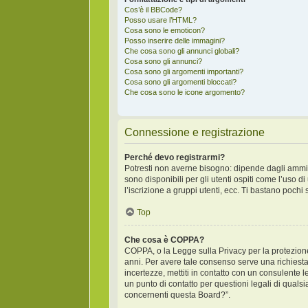
Cos’è il BBCode?
Posso usare l’HTML?
Cosa sono le emoticon?
Posso inserire delle immagini?
Che cosa sono gli annunci globali?
Cosa sono gli annunci?
Cosa sono gli argomenti importanti?
Cosa sono gli argomenti bloccati?
Che cosa sono le icone argomento?
Connessione e registrazione
Perché devo registrarmi?
Potresti non averne bisogno: dipende dagli ammini
sono disponibili per gli utenti ospiti come l’uso 
l’iscrizione a gruppi utenti, ecc. Ti bastano pochi
Top
Che cosa è COPPA?
COPPA, o la Legge sulla Privacy per la protezione 
anni. Per avere tale consenso serve una richiesta 
incertezze, mettiti in contatto con un consulente
un punto di contatto per questioni legali di qual
concernenti questa Board?”.