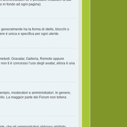
to in fondo ad ogni pagina).
generalmente ha la forma di stelle, blocchi o
ere è unica e specifica per ogni utente.
o metodi: Gravatar, Galleria, Remoto oppure
non ti è concesso l’uso degli avatar, allora è una
esempio, moderatori e amministratori. In genere,
llo. La maggior parte dei Forum non tollera
te, che gli amministratori abbiano abilitato