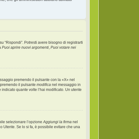
“Rispondi”. Potresti avere bisogno di registrarti
ta
Puoi aprire nuovi argomenti
,
Puoi votare nei
essaggio premendo il pulsante con la «X» nel
) premendo il pulsante
modifica
nel messaggio in
 indicato quante volte l’hai modificato. Un utente
bile selezionare l’opzione
Aggiungi la firma
nel
o Utente. Se lo si fa, è possibile evitare che una