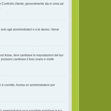
di Controllo Utente; generalmente sta in cima ad
.
solo agli amministratori e a te stesso. Verrai
osì fosse, devi cambiare le impostazioni del tuo
ati possono cambiare il fuso orario e molte
on è corretto. Avvisa un amministratore per
 amministratori se è possibile installare la tua