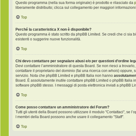
Questo programma (nella sua forma originale) è prodotto e rilasciato da
liberamente distribuito; clicca sul collegamento per maggiori informazioni
Top
Perché la caratteristica X non è disponibile?
Questo programma è stato scritto da phpBB Limited. Se credi che ci sia bi
esistenti o suggerire nuove funzionalità.
Top
Chi devo contattare per segnalare abusi e/o per questioni d’ordine le
Devi contattare l’amministratore di questa Board. Se non riesci a trovarlo,
contattare il proprietario del dominio (fai una ricerca con
whois
) oppure, s
servizio. Nota che phpBB Limited e phpBB Italia non hanno
assolutament
Board. È assolutamente inutile contattare phpBB Limited o phpBB Italia i
software phpBB stesso. I messaggi di posta elettronica inviati a phpBB Li
Top
Come posso contattare un amministratore del Forum?
Tutti gli utenti della Board possono utilizzare il modulo "Contattaci", se l’o
I membri della Board possono anche usare il collegamento "Staff".
Top