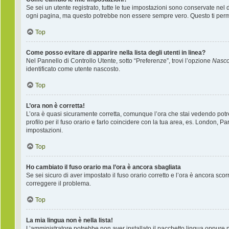
Se sei un utente registrato, tutte le tue impostazioni sono conservate nel
ogni pagina, ma questo potrebbe non essere sempre vero. Questo ti permet
Top
Come posso evitare di apparire nella lista degli utenti in linea?
Nel Pannello di Controllo Utente, sotto “Preferenze”, trovi l’opzione
Nascon
identificato come utente nascosto.
Top
L’ora non è corretta!
L’ora è quasi sicuramente corretta, comunque l’ora che stai vedendo potreb
profilo per il fuso orario e farlo coincidere con la tua area, es. London, P
impostazioni.
Top
Ho cambiato il fuso orario ma l’ora è ancora sbagliata
Se sei sicuro di aver impostato il fuso orario corretto e l’ora è ancora sco
correggere il problema.
Top
La mia lingua non è nella lista!
L’amministratore potrebbe non aver installato il pacchetto lingua oppure ne