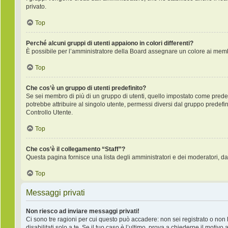
privato.
Top
Perché alcuni gruppi di utenti appaiono in colori differenti?
È possibile per l’amministratore della Board assegnare un colore ai membr
Top
Che cos’è un gruppo di utenti predefinito?
Se sei membro di più di un gruppo di utenti, quello impostato come predefi
potrebbe attribuire al singolo utente, permessi diversi dal gruppo predefini
Controllo Utente.
Top
Che cos’è il collegamento “Staff”?
Questa pagina fornisce una lista degli amministratori e dei moderatori, da
Top
Messaggi privati
Non riesco ad inviare messaggi privati!
Ci sono tre ragioni per cui questo può accadere: non sei registrato o non ha
disabilitati solo a te. Se il tuo caso è l’ultimo, prova a chiederne il motivo 