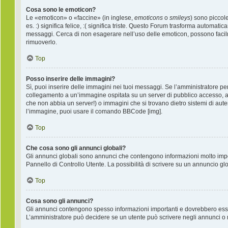
Cosa sono le emoticon?
Le «emoticon» o «faccine» (in inglese,
emoticons
o
smileys
) sono piccol
es. :) significa felice, :( significa triste. Questo Forum trasforma automati
messaggi. Cerca di non esagerare nell’uso delle emoticon, possono facil
rimuoverlo.
Top
Posso inserire delle immagini?
Sì, puoi inserire delle immagini nei tuoi messaggi. Se l’amministratore per
collegamento a un’immagine ospitata su un server di pubblico accesso, ad
che non abbia un server!) o immagini che si trovano dietro sistemi di auten
l’immagine, puoi usare il comando BBCode [img].
Top
Che cosa sono gli annunci globali?
Gli annunci globali sono annunci che contengono informazioni molto import
Pannello di Controllo Utente. La possibilità di scrivere su un annuncio g
Top
Cosa sono gli annunci?
Gli annunci contengono spesso informazioni importanti e dovrebbero essere 
L’amministratore può decidere se un utente può scrivere negli annunci o