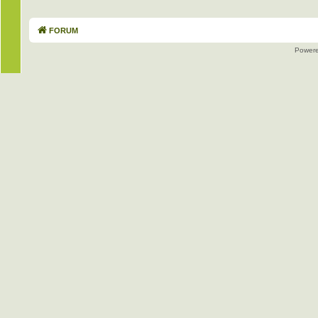
FORUM
Power