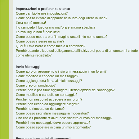
Impostazioni e preferenze utente
Come cambio le mie impostazioni?
Come posso evitare di apparire nella lista degli utenti in linea?
L’ora non è corretta!
Ho cambiato il fuso orario ma l’ora è ancora sbagliata
La mia lingua non è nella lista!
Come posso mostrare un’immagine sotto il mio nome utente?
Come posso inserire un avatar?
Qual è il mio livello e come faccio a cambiarlo?
Perché quando clicco sul collegamento all’indirizzo di posta di un utente mi chiede
come utente registrato?
Invio Messaggi
Come apro un argomento o invio un messaggio in un forum?
Come modifico o cancello un messaggio?
Come aggiungo una firma ai miei messaggi?
Come creo un sondaggio?
Perché non è possibile aggiungere ulteriori opzioni del sondaggio?
Come modifico o cancello un sondaggio?
Perché non riesco ad accedere a un forum?
Perché non riesco ad aggiungere allegati?
Perché ho ricevuto un richiamo?
Come posso segnalare messaggi ai moderatori?
Che cos’è il pulsante “Salva” nella finestra di invio dei messaggi?
Perché il mio messaggio deve essere approvato?
Come posso spostare in cima un mio argomento?
Formattazione e tipi di argomenti