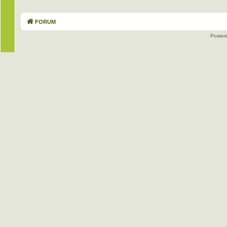
FORUM
Power