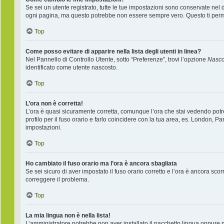
Se sei un utente registrato, tutte le tue impostazioni sono conservate nel
ogni pagina, ma questo potrebbe non essere sempre vero. Questo ti permet
Top
Come posso evitare di apparire nella lista degli utenti in linea?
Nel Pannello di Controllo Utente, sotto “Preferenze”, trovi l’opzione
Nascon
identificato come utente nascosto.
Top
L’ora non è corretta!
L’ora è quasi sicuramente corretta, comunque l’ora che stai vedendo potreb
profilo per il fuso orario e farlo coincidere con la tua area, es. London, P
impostazioni.
Top
Ho cambiato il fuso orario ma l’ora è ancora sbagliata
Se sei sicuro di aver impostato il fuso orario corretto e l’ora è ancora sco
correggere il problema.
Top
La mia lingua non è nella lista!
L’amministratore potrebbe non aver installato il pacchetto lingua oppure ne