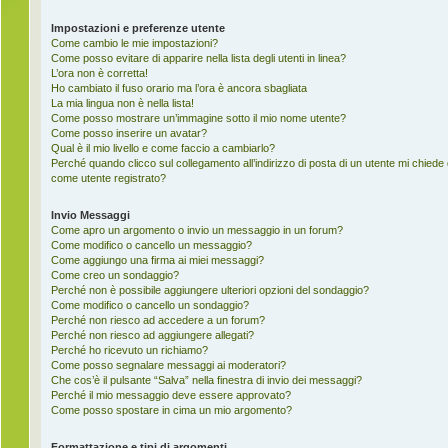
Impostazioni e preferenze utente
Come cambio le mie impostazioni?
Come posso evitare di apparire nella lista degli utenti in linea?
L’ora non è corretta!
Ho cambiato il fuso orario ma l’ora è ancora sbagliata
La mia lingua non è nella lista!
Come posso mostrare un’immagine sotto il mio nome utente?
Come posso inserire un avatar?
Qual è il mio livello e come faccio a cambiarlo?
Perché quando clicco sul collegamento all’indirizzo di posta di un utente mi chiede
come utente registrato?
Invio Messaggi
Come apro un argomento o invio un messaggio in un forum?
Come modifico o cancello un messaggio?
Come aggiungo una firma ai miei messaggi?
Come creo un sondaggio?
Perché non è possibile aggiungere ulteriori opzioni del sondaggio?
Come modifico o cancello un sondaggio?
Perché non riesco ad accedere a un forum?
Perché non riesco ad aggiungere allegati?
Perché ho ricevuto un richiamo?
Come posso segnalare messaggi ai moderatori?
Che cos’è il pulsante “Salva” nella finestra di invio dei messaggi?
Perché il mio messaggio deve essere approvato?
Come posso spostare in cima un mio argomento?
Formattazione e tipi di argomenti