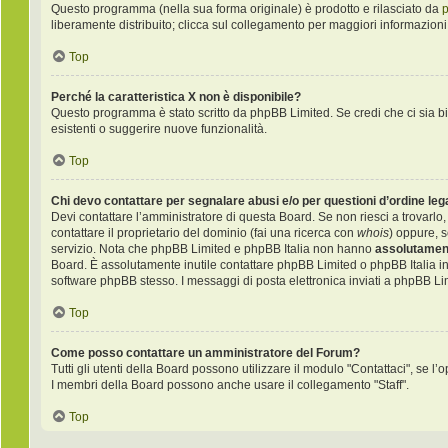
Questo programma (nella sua forma originale) è prodotto e rilasciato da
liberamente distribuito; clicca sul collegamento per maggiori informazioni
Top
Perché la caratteristica X non è disponibile?
Questo programma è stato scritto da phpBB Limited. Se credi che ci sia bi
esistenti o suggerire nuove funzionalità.
Top
Chi devo contattare per segnalare abusi e/o per questioni d’ordine le
Devi contattare l’amministratore di questa Board. Se non riesci a trovarlo,
contattare il proprietario del dominio (fai una ricerca con
whois
) oppure, s
servizio. Nota che phpBB Limited e phpBB Italia non hanno
assolutament
Board. È assolutamente inutile contattare phpBB Limited o phpBB Italia i
software phpBB stesso. I messaggi di posta elettronica inviati a phpBB Li
Top
Come posso contattare un amministratore del Forum?
Tutti gli utenti della Board possono utilizzare il modulo "Contattaci", se l’o
I membri della Board possono anche usare il collegamento "Staff".
Top