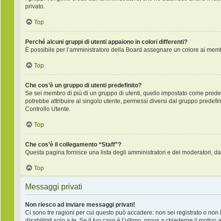
privato.
Top
Perché alcuni gruppi di utenti appaiono in colori differenti?
È possibile per l’amministratore della Board assegnare un colore ai membr
Top
Che cos’è un gruppo di utenti predefinito?
Se sei membro di più di un gruppo di utenti, quello impostato come predefi
potrebbe attribuire al singolo utente, permessi diversi dal gruppo predefini
Controllo Utente.
Top
Che cos’è il collegamento “Staff”?
Questa pagina fornisce una lista degli amministratori e dei moderatori, da
Top
Messaggi privati
Non riesco ad inviare messaggi privati!
Ci sono tre ragioni per cui questo può accadere: non sei registrato o non ha
disabilitati solo a te. Se il tuo caso è l’ultimo, prova a chiederne il motivo 