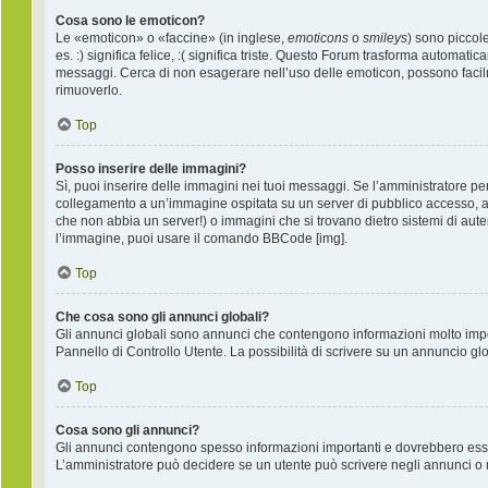
Cosa sono le emoticon?
Le «emoticon» o «faccine» (in inglese,
emoticons
o
smileys
) sono piccol
es. :) significa felice, :( significa triste. Questo Forum trasforma automati
messaggi. Cerca di non esagerare nell’uso delle emoticon, possono facil
rimuoverlo.
Top
Posso inserire delle immagini?
Sì, puoi inserire delle immagini nei tuoi messaggi. Se l’amministratore per
collegamento a un’immagine ospitata su un server di pubblico accesso, ad
che non abbia un server!) o immagini che si trovano dietro sistemi di auten
l’immagine, puoi usare il comando BBCode [img].
Top
Che cosa sono gli annunci globali?
Gli annunci globali sono annunci che contengono informazioni molto import
Pannello di Controllo Utente. La possibilità di scrivere su un annuncio g
Top
Cosa sono gli annunci?
Gli annunci contengono spesso informazioni importanti e dovrebbero essere 
L’amministratore può decidere se un utente può scrivere negli annunci o