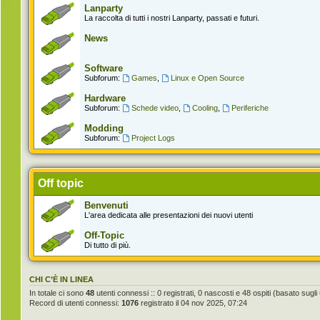
Lanparty
La raccolta di tutti i nostri Lanparty, passati e futuri.
News
Software
Subforum:
Games
,
Linux e Open Source
Hardware
Subforum:
Schede video
,
Cooling
,
Periferiche
Modding
Subforum:
Project Logs
Off topic
Benvenuti
L'area dedicata alle presentazioni dei nuovi utenti
Off-Topic
Di tutto di più.
CHI C’È IN LINEA
In totale ci sono
48
utenti connessi :: 0 registrati, 0 nascosti e 48 ospiti (basato sugli ut
Record di utenti connessi:
1076
registrato il 04 nov 2025, 07:24