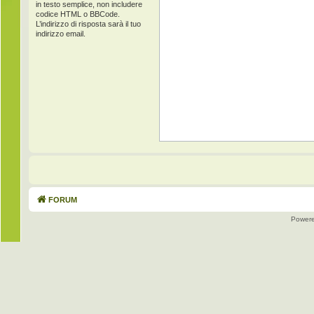
in testo semplice, non includere
codice HTML o BBCode.
L’indirizzo di risposta sarà il tuo
indirizzo email.
FORUM
Power