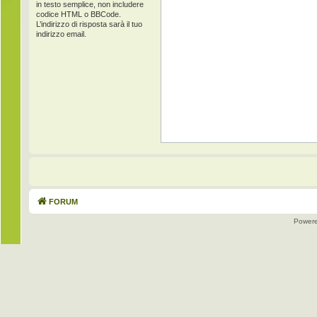
in testo semplice, non includere
codice HTML o BBCode.
L’indirizzo di risposta sarà il tuo
indirizzo email.
FORUM
Power