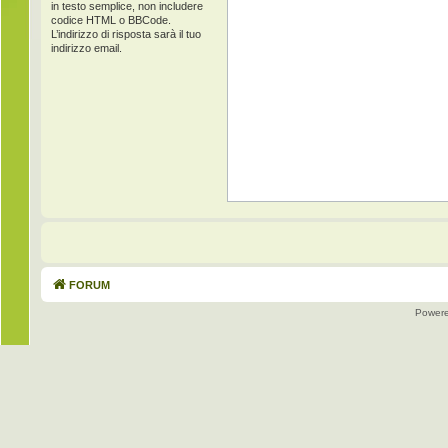
in testo semplice, non includere
codice HTML o BBCode.
L’indirizzo di risposta sarà il tuo
indirizzo email.
FORUM
Power