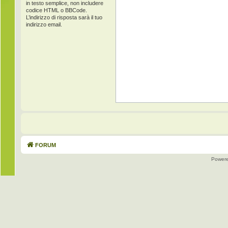
in testo semplice, non includere
codice HTML o BBCode.
L’indirizzo di risposta sarà il tuo
indirizzo email.
FORUM
Power