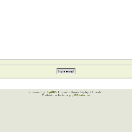
Powered by
phpBB
® Forum Software © phpBB Limited
Traduzione Italiana
phpBBItalia.net