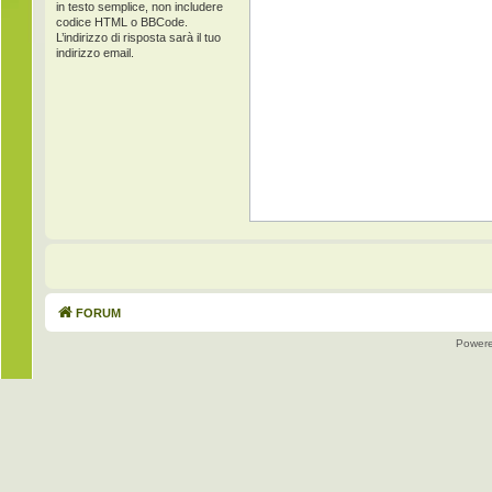
in testo semplice, non includere
codice HTML o BBCode.
L’indirizzo di risposta sarà il tuo
indirizzo email.
FORUM
Power