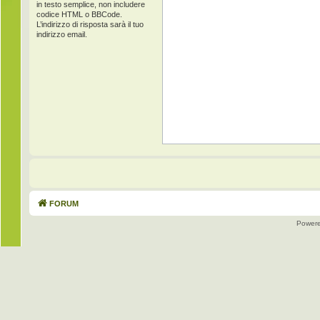
in testo semplice, non includere
codice HTML o BBCode.
L’indirizzo di risposta sarà il tuo
indirizzo email.
FORUM
Power