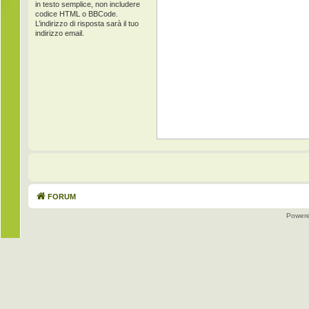
in testo semplice, non includere
codice HTML o BBCode.
L’indirizzo di risposta sarà il tuo
indirizzo email.
FORUM
Power