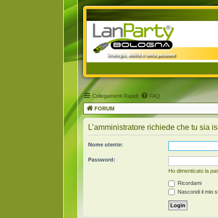
Collegamenti Rapidi
FAQ
FORUM
L’amministratore richiede che tu sia is
Nome utente:
Password:
Ho dimenticato la p
Ricordami
Nascondi il mio s