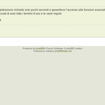
registrazione richiede solo pochi secondi e garantisce l’accesso alle funzioni avan
urati di aver letto i termini d’uso e le varie regole.
i
Powered by
phpBB
® Forum Software © phpBB Limited
Traduzione Italiana
phpBBItalia.net