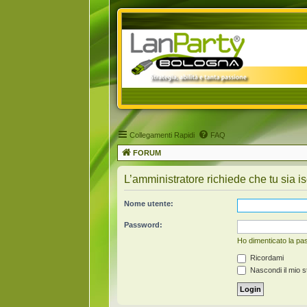
Collegamenti Rapidi
FAQ
FORUM
L’amministratore richiede che tu sia is
Nome utente:
Password:
Ho dimenticato la p
Ricordami
Nascondi il mio s