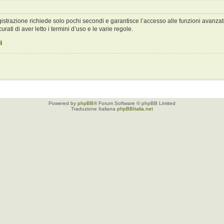
registrazione richiede solo pochi secondi e garantisce l’accesso alle funzioni avan
urati di aver letto i termini d’uso e le varie regole.
i
Powered by
phpBB
® Forum Software © phpBB Limited
Traduzione Italiana
phpBBItalia.net