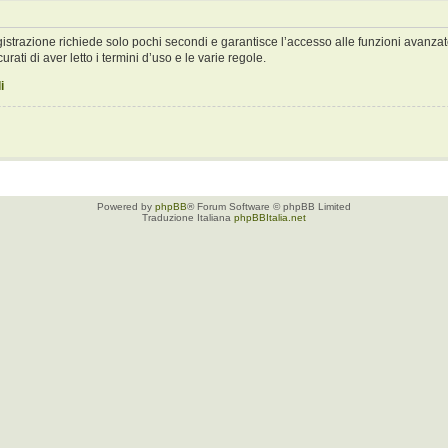
registrazione richiede solo pochi secondi e garantisce l’accesso alle funzioni avan
urati di aver letto i termini d’uso e le varie regole.
i
Powered by
phpBB
® Forum Software © phpBB Limited
Traduzione Italiana
phpBBItalia.net