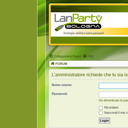
Collegamenti Rapidi
FAQ
FORUM
L’amministratore richiede che tu sia is
Nome utente:
Password:
Ho dimenticato la p
Ricordami
Nascondi il mio s