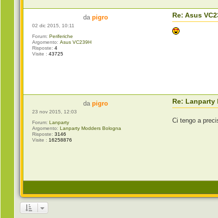
Re: Asus VC
da
pigro
02 dic 2015, 10:11
Forum:
Periferiche
Argomento:
Asus VC239H
Risposte:
4
Visite :
43725
Re: Lanparty
da
pigro
23 nov 2015, 12:03
Ci tengo a preci
Forum:
Lanparty
Argomento:
Lanparty Modders Bologna
Risposte:
3146
Visite :
16258876