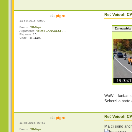
Re: Veicoli CA
da
pigro
14 dic 2015, 09:00
Forum:
Off-Topic
Zannawhite 
Argomento:
Veicoli CANADESI .....
Risposte:
15
Visite :
1104492
WoW... fantasti
Scherzi a parte 
Re: Veicoli CA
da
pigro
11 dic 2015, 09:51
Ma ci sono anch
Forum:
Off-Topic