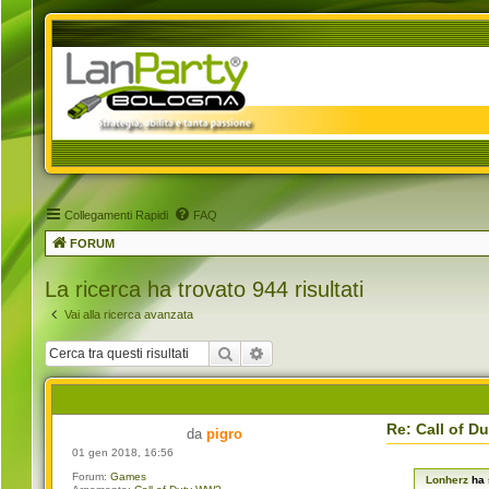
Collegamenti Rapidi
FAQ
FORUM
La ricerca ha trovato 944 risultati
Vai alla ricerca avanzata
Cerca
Ricerca avanzata
Re: Call of 
da
pigro
01 gen 2018, 16:56
Forum:
Games
Lonherz
ha 