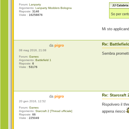
Forum:
Lanparty
JJ Calabria 
Argomento:
Lanparty Modders Bologna
Risposte:
3146
So per cert
Visite :
16258876
Mi sto applican
Re: Battlefiel
da
pigro
08 mag 2016, 21:08
Sembra promett
Forum:
Games
Argomento:
Battlefield 1
Risposte:
6
Visite :
53176
Re: Starcraft 
da
pigro
20 gen 2016, 12:52
Rispolvero il th
Forum:
Games
appena riesco
Argomento:
Starcraft 2 [Thread ufficiale]
Risposte:
66
Visite :
225049