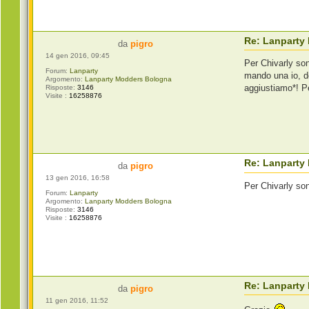
Re: Lanparty
da
pigro
14 gen 2016, 09:45
Per Chivarly son
Forum:
Lanparty
mando una io, de
Argomento:
Lanparty Modders Bologna
aggiustiamo*! Pe
Risposte:
3146
Visite :
16258876
Re: Lanparty
da
pigro
13 gen 2016, 16:58
Per Chivarly son
Forum:
Lanparty
Argomento:
Lanparty Modders Bologna
Risposte:
3146
Visite :
16258876
Re: Lanparty
da
pigro
11 gen 2016, 11:52