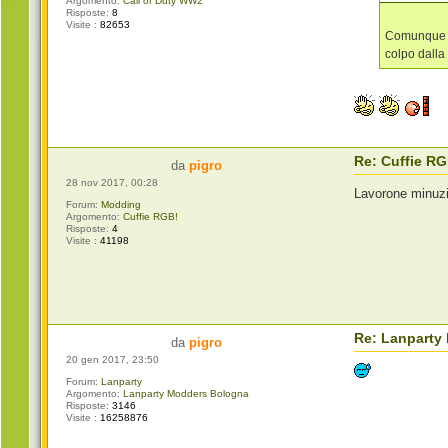
Argomento:
Call of Duty WW2
Risposte:
8
Visite :
82653
Comunque da
colpo dalla
Re: Cuffie RG
da
pigro
28 nov 2017, 00:28
Lavorone minuz
Forum:
Modding
Argomento:
Cuffie RGB!
Risposte:
4
Visite :
41198
Re: Lanparty
da
pigro
20 gen 2017, 23:50
Forum:
Lanparty
Argomento:
Lanparty Modders Bologna
Risposte:
3146
Visite :
16258876