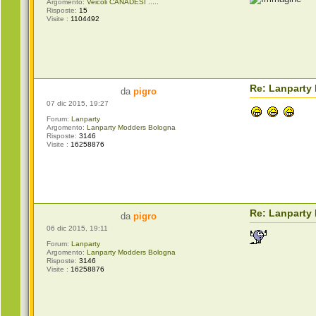
Argomento:
Veicoli CANADESI .....
Risposte:
15
Visite :
1104492
Re: Lanparty
da
pigro
07 dic 2015, 19:27
Forum:
Lanparty
Argomento:
Lanparty Modders Bologna
Risposte:
3146
Visite :
16258876
Re: Lanparty
da
pigro
06 dic 2015, 19:11
Forum:
Lanparty
Argomento:
Lanparty Modders Bologna
Risposte:
3146
Visite :
16258876