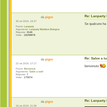
Re: Lanparty
da
pigro
30 ott 2016, 19:37
Se qualcuno ha u
Forum:
Lanparty
Argomento:
Lanparty Modders Bologna
Risposte:
3146
Visite :
16258876
Re: Salve a tu
da
pigro
22 ott 2016, 17:17
benvenuto
Forum:
Benvenuti
Argomento:
Salve a tutti!
Risposte:
7
Visite :
175974
Re: Lanparty
da
pigro
16 ott 2016, 21:39