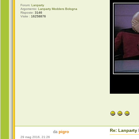
Forum:
Lanparty
Argomento:
Lanparty Modders Bologna
Risposte:
3146
Visite :
16258876
Re: Lanparty
da
pigro
29 mag 2016, 21:26