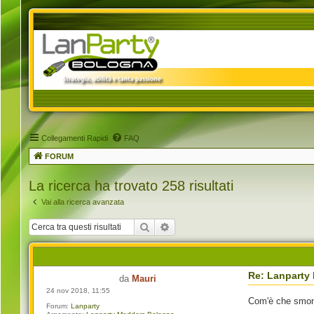
Collegamenti Rapidi
FAQ
FORUM
La ricerca ha trovato 258 risultati
Vai alla ricerca avanzata
Cerca
Ricerca avanzata
Re: Lanparty
da
Mauri
24 nov 2018, 11:55
Com'è che smont
Forum:
Lanparty