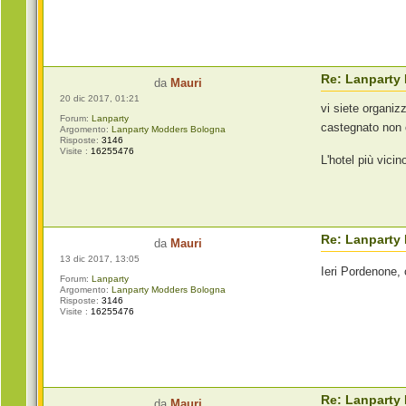
Re: Lanparty
da
Mauri
20 dic 2017, 01:21
vi siete organi
Forum:
Lanparty
castegnato non 
Argomento:
Lanparty Modders Bologna
Risposte:
3146
Visite :
16255476
L'hotel più vici
Re: Lanparty
da
Mauri
13 dic 2017, 13:05
Ieri Pordenone,
Forum:
Lanparty
Argomento:
Lanparty Modders Bologna
Risposte:
3146
Visite :
16255476
Re: Lanparty
da
Mauri