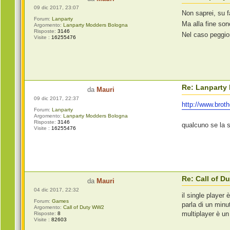
09 dic 2017, 23:07
Non saprei, su f
Forum:
Lanparty
Ma alla fine son
Argomento:
Lanparty Modders Bologna
Risposte:
3146
Nel caso peggior
Visite :
16255476
Re: Lanparty
da
Mauri
09 dic 2017, 22:37
http://www.brot
Forum:
Lanparty
Argomento:
Lanparty Modders Bologna
Risposte:
3146
qualcuno se la s
Visite :
16255476
Re: Call of 
da
Mauri
04 dic 2017, 22:32
il single player 
Forum:
Games
parla di un minu
Argomento:
Call of Duty WW2
multiplayer è un 
Risposte:
8
Visite :
82603