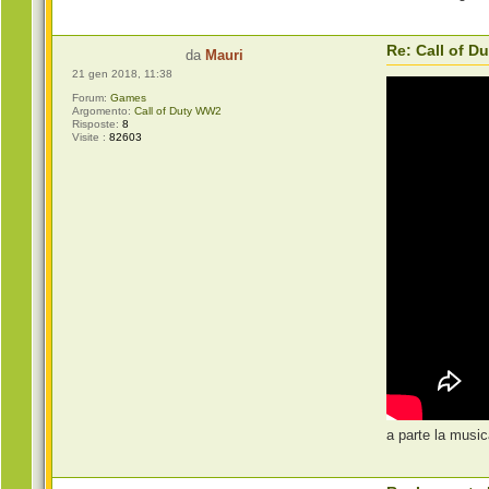
Re: Call of 
da
Mauri
21 gen 2018, 11:38
Forum:
Games
Argomento:
Call of Duty WW2
Risposte:
8
Visite :
82603
a parte la music