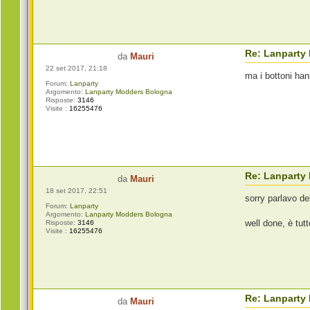
Re: Lanparty
da
Mauri
22 set 2017, 21:18
ma i bottoni han
Forum:
Lanparty
Argomento:
Lanparty Modders Bologna
Risposte:
3146
Visite :
16255476
Re: Lanparty
da
Mauri
18 set 2017, 22:51
sorry parlavo de
Forum:
Lanparty
Argomento:
Lanparty Modders Bologna
well done, è tu
Risposte:
3146
Visite :
16255476
Re: Lanparty
da
Mauri