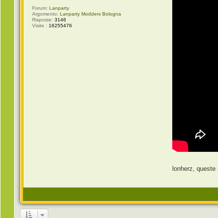
Forum:
Lanparty
Argomento:
Lanparty Modders Bologna
Risposte:
3146
Visite :
16255476
lonherz, queste