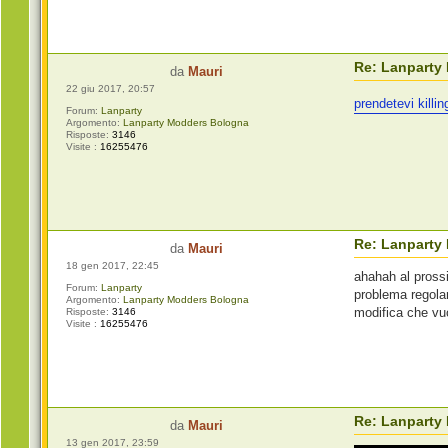
Re: Lanparty
da
Mauri
22 giu 2017, 20:57
prendetevi killin
Forum:
Lanparty
Argomento:
Lanparty Modders Bologna
Risposte:
3146
Visite :
16255476
Re: Lanparty
da
Mauri
18 gen 2017, 22:45
ahahah al prossi
Forum:
Lanparty
problema regolar
Argomento:
Lanparty Modders Bologna
modifica che vuo
Risposte:
3146
Visite :
16255476
Re: Lanparty
da
Mauri
13 gen 2017, 23:59