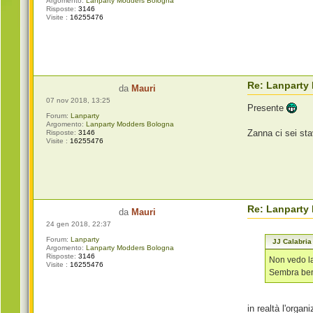
Argomento:
Lanparty Modders Bologna
Risposte:
3146
Visite :
16255476
Re: Lanparty
da
Mauri
07 nov 2018, 13:25
Presente
Forum:
Lanparty
Argomento:
Lanparty Modders Bologna
Zanna ci sei st
Risposte:
3146
Visite :
16255476
Re: Lanparty
da
Mauri
24 gen 2018, 22:37
Forum:
Lanparty
JJ Calabria
Argomento:
Lanparty Modders Bologna
Risposte:
3146
Non vedo la
Visite :
16255476
Sembra ben
in realtà l'orga