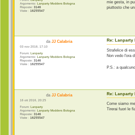
mie gesta, in p
Argomento:
Lanparty Modders Bologna
piuttosto che un
Risposte:
3146
Visite :
16255547
Re: Lanparty
da
JJ Calabria
03 nov 2016, 17:10
Strafelice di es
Forum:
Lanparty
Non vedo l'ora 
Argomento:
Lanparty Modders Bologna
Risposte:
3146
Visite :
16255547
P.S.: a qualcuno
Re: Lanparty
da
JJ Calabria
16 ott 2016, 20:25
Come siamo mes
Forum:
Lanparty
Tirerai fuori le 
Argomento:
Lanparty Modders Bologna
Risposte:
3146
Visite :
16255547