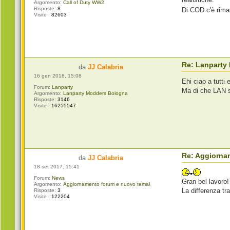
Argomento:
Call of Duty WW2
Risposte:
8
Di COD c'è rima
Visite :
82603
Re: Lanparty
da
JJ Calabria
16 gen 2018, 15:08
Ehi ciao a tutti
Forum:
Lanparty
Ma di che LAN si
Argomento:
Lanparty Modders Bologna
Risposte:
3146
Visite :
16255547
Re: Aggiorna
da
JJ Calabria
18 set 2017, 15:41
Forum:
News
Gran bel lavoro!
Argomento:
Aggiornamento forum e nuovo tema!
La differenza tr
Risposte:
3
Visite :
122204