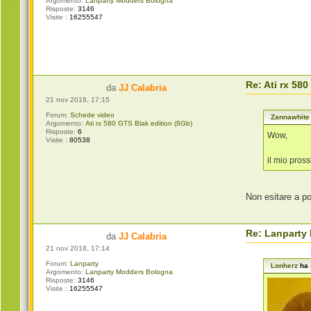
Argomento:
Lanparty Modders Bologna
Risposte:
3146
Visite :
16255547
Re: Ati rx 58
da
JJ Calabria
21 nov 2018, 17:15
Forum:
Schede video
Zannawhite
Argomento:
Ati rx 580 GTS Blak edition (8Gb)
Risposte:
6
Wow,
Visite :
80538
il mio pros
Non esitare a p
Re: Lanparty
da
JJ Calabria
21 nov 2018, 17:14
Forum:
Lanparty
Lonherz
ha 
Argomento:
Lanparty Modders Bologna
Risposte:
3146
Visite :
16255547