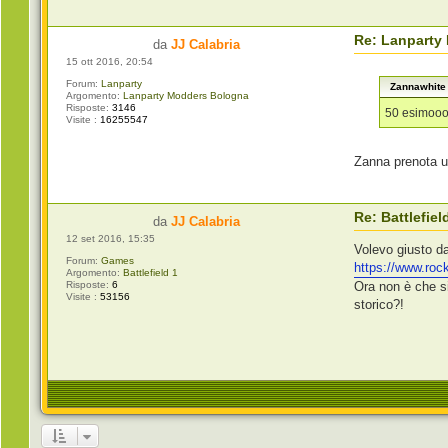
Re: Lanparty
da
JJ Calabria
15 ott 2016, 20:54
Forum:
Lanparty
Zannawhite 
Argomento:
Lanparty Modders Bologna
Risposte:
3146
50 esimoo
Visite :
16255547
Zanna prenota un
Re: Battlefiel
da
JJ Calabria
12 set 2016, 15:35
Volevo giusto da
Forum:
Games
https://www.roc
Argomento:
Battlefield 1
Risposte:
6
Ora non è che s
Visite :
53156
storico?!