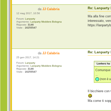
Re: Lanparty
da
JJ Calabria
12 mag 2017, 10:56
Ma alla fine com'
Forum:
Lanparty
interessato, vend
Argomento:
Lanparty Modders Bologna
https://lanpart
Risposte:
3146
Visite :
16255547
Re: Lanparty
da
JJ Calabria
25 gen 2017, 14:21
Forum:
Lanparty
Lonherz ha s
Argomento:
Lanparty Modders Bologna
Risposte:
3146
Comunque io
Visite :
16255547
...
(non è u
Il bicchiere con
Ma come ti soppo