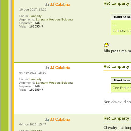
Re: Lanparty
da
JJ Calabria
16 gen 2017, 15:29
Forum:
Lanparty
Mauri ha scr
Argomento:
Lanparty Modders Bologna
Risposte:
3146
...
Visite :
16255547
Lonherz, q
Alla prossima m
Re: Lanparty
da
JJ Calabria
04 nov 2016, 18:19
Forum:
Lanparty
Mauri ha scr
Argomento:
Lanparty Modders Bologna
Risposte:
3146
Con l'edito
Visite :
16255547
Non dovevi dirlo
Re: Lanparty
da
JJ Calabria
04 nov 2016, 15:47
Chivalry : ci te
Forum:
Lanparty