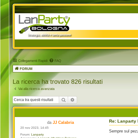
Collegamenti Rapidi
FAQ
FORUM
La ricerca ha trovato 826 risultati
Vai alla ricerca avanzata
Cerca
Ricerca avanzata
Re: Lanparty
da
JJ Calabria
20 nov 2023, 14:45
Sempre sul pe
Forum:
Lanparty