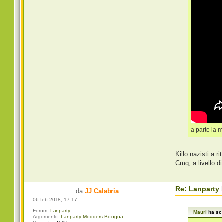
a parte la 
Killo nazisti a 
Cmq, a livello di
Re: Lanparty
da
JJ Calabria
06 feb 2018, 17:17
Forum:
Lanparty
Mauri
ha scr
Argomento:
Lanparty Modders Bologna