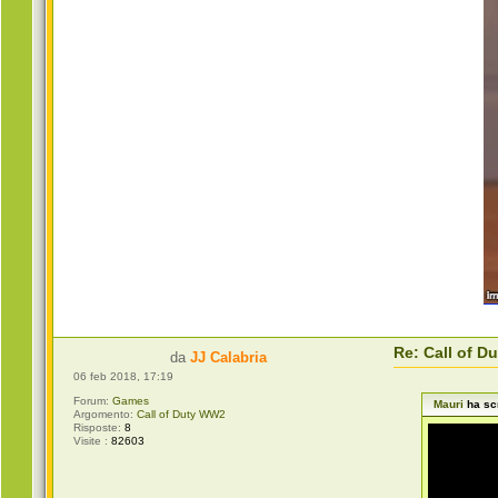
Re: Call of 
da
JJ Calabria
06 feb 2018, 17:19
Forum:
Games
Mauri
ha scr
Argomento:
Call of Duty WW2
Risposte:
8
Visite :
82603