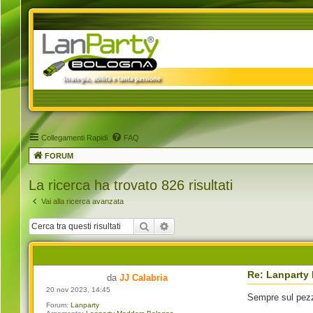
Collegamenti Rapidi
FAQ
FORUM
La ricerca ha trovato 826 risultati
Vai alla ricerca avanzata
Cerca
Ricerca avanzata
Re: Lanparty
da
JJ Calabria
20 nov 2023, 14:45
Sempre sul pe
Forum:
Lanparty