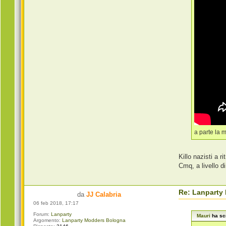
a parte la 
Killo nazisti a 
Cmq, a livello di
Re: Lanparty
da
JJ Calabria
06 feb 2018, 17:17
Forum:
Lanparty
Mauri
ha scr
Argomento:
Lanparty Modders Bologna