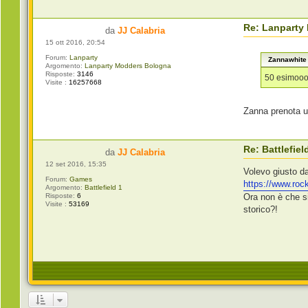
Re: Lanparty
da
JJ Calabria
15 ott 2016, 20:54
Forum:
Lanparty
Zannawhite 
Argomento:
Lanparty Modders Bologna
Risposte:
3146
50 esimoo
Visite :
16257668
Zanna prenota un
Re: Battlefiel
da
JJ Calabria
12 set 2016, 15:35
Volevo giusto da
Forum:
Games
https://www.roc
Argomento:
Battlefield 1
Risposte:
6
Ora non è che s
Visite :
53169
storico?!