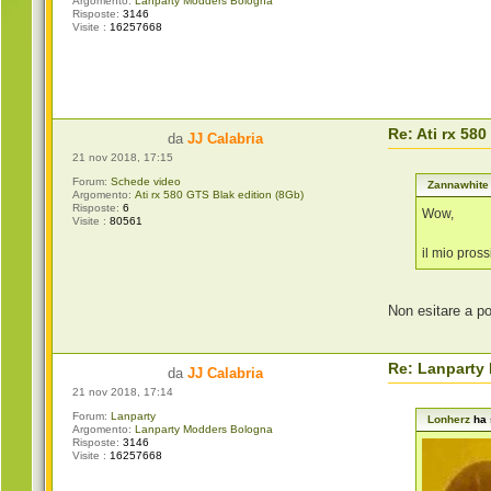
Argomento:
Lanparty Modders Bologna
Risposte:
3146
Visite :
16257668
Re: Ati rx 58
da
JJ Calabria
21 nov 2018, 17:15
Forum:
Schede video
Zannawhite
Argomento:
Ati rx 580 GTS Blak edition (8Gb)
Risposte:
6
Wow,
Visite :
80561
il mio pros
Non esitare a p
Re: Lanparty
da
JJ Calabria
21 nov 2018, 17:14
Forum:
Lanparty
Lonherz
ha 
Argomento:
Lanparty Modders Bologna
Risposte:
3146
Visite :
16257668