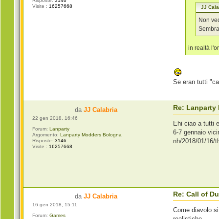
Risposte:
3146
Visite :
16257668
JJ Cala
Non ved
Sembra
in realtà l
Se eran tutti "c
Re: Lanparty
da
JJ Calabria
22 gen 2018, 16:46
Ehi ciao a tutti
Forum:
Lanparty
6-7 gennaio vic
Argomento:
Lanparty Modders Bologna
nh/2018/01/16/
Risposte:
3146
Visite :
16257668
Re: Call of 
da
JJ Calabria
16 gen 2018, 15:11
Come diavolo si 
Forum:
Games
realistiche.