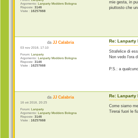
mie gesta, in p
Argomento:
Lanparty Modders Bologna
piuttosto che un
Risposte:
3146
Visite :
16257668
Re: Lanparty
da
JJ Calabria
03 nov 2016, 17:10
Strafelice di es
Forum:
Lanparty
Non vedo l'ora 
Argomento:
Lanparty Modders Bologna
Risposte:
3146
Visite :
16257668
P.S.: a qualcuno
Re: Lanparty
da
JJ Calabria
16 ott 2016, 20:25
Come siamo mes
Forum:
Lanparty
Tirerai fuori le 
Argomento:
Lanparty Modders Bologna
Risposte:
3146
Visite :
16257668