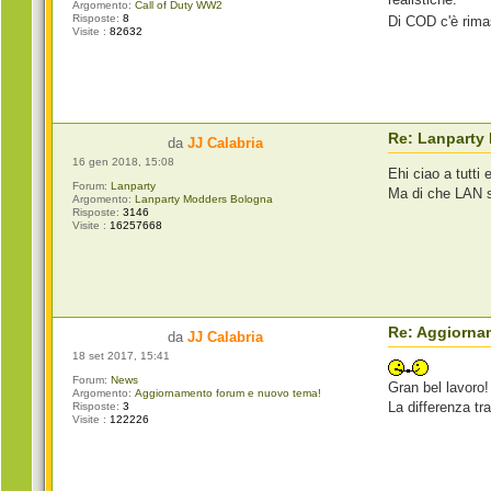
Argomento:
Call of Duty WW2
Risposte:
8
Di COD c'è rima
Visite :
82632
Re: Lanparty
da
JJ Calabria
16 gen 2018, 15:08
Ehi ciao a tutti
Forum:
Lanparty
Ma di che LAN si
Argomento:
Lanparty Modders Bologna
Risposte:
3146
Visite :
16257668
Re: Aggiorna
da
JJ Calabria
18 set 2017, 15:41
Forum:
News
Gran bel lavoro!
Argomento:
Aggiornamento forum e nuovo tema!
La differenza tr
Risposte:
3
Visite :
122226