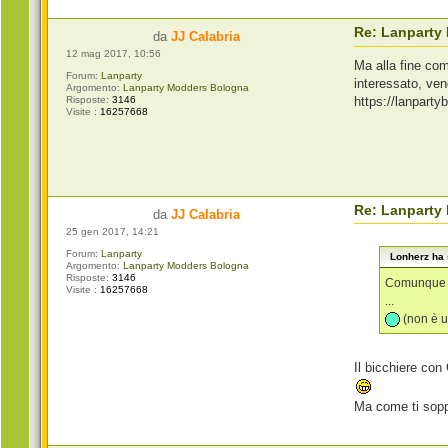
Re: Lanparty
da
JJ Calabria
12 mag 2017, 10:56
Ma alla fine com'
Forum:
Lanparty
interessato, vend
Argomento:
Lanparty Modders Bologna
https://lanpart
Risposte:
3146
Visite :
16257668
Re: Lanparty
da
JJ Calabria
25 gen 2017, 14:21
Forum:
Lanparty
Lonherz ha s
Argomento:
Lanparty Modders Bologna
Risposte:
3146
Comunque io
Visite :
16257668
...
(non è u
Il bicchiere con
Ma come ti soppo