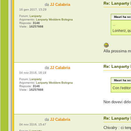
Re: Lanparty
da
JJ Calabria
16 gen 2017, 15:29
Forum:
Lanparty
Mauri ha scr
Argomento:
Lanparty Modders Bologna
Risposte:
3146
...
Visite :
16257668
Lonherz, q
Alla prossima m
Re: Lanparty
da
JJ Calabria
04 nov 2016, 18:19
Forum:
Lanparty
Mauri ha scr
Argomento:
Lanparty Modders Bologna
Risposte:
3146
Con l'edito
Visite :
16257668
Non dovevi dirlo
Re: Lanparty
da
JJ Calabria
04 nov 2016, 15:47
Chivalry : ci te
Forum:
Lanparty