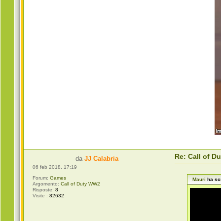
Re: Call of 
da
JJ Calabria
06 feb 2018, 17:19
Forum:
Games
Mauri
ha scr
Argomento:
Call of Duty WW2
Risposte:
8
Visite :
82632