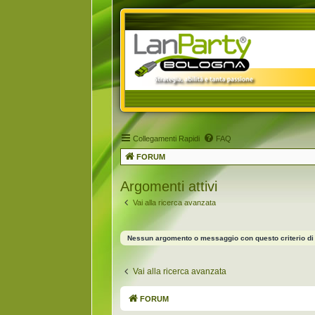
Collegamenti Rapidi
FAQ
FORUM
Argomenti attivi
Vai alla ricerca avanzata
Nessun argomento o messaggio con questo criterio di 
Vai alla ricerca avanzata
FORUM