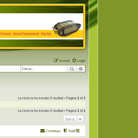
Iscriviti
Login
Cerca
Ricerca avanzata
La ricerca ha trovato 0 risultati • Pagina
1
di
1
La ricerca ha trovato 0 risultati • Pagina
1
di
1
Vai a
Contattaci
Staff