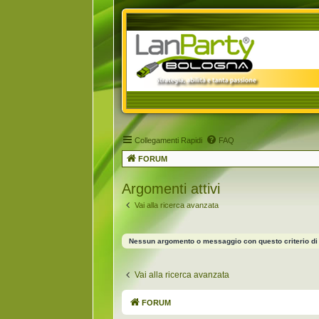
Collegamenti Rapidi
FAQ
FORUM
Argomenti attivi
Vai alla ricerca avanzata
Nessun argomento o messaggio con questo criterio di 
Vai alla ricerca avanzata
FORUM