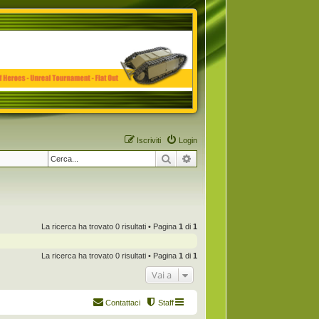
Iscriviti
Login
Cerca
Ricerca avanzata
La ricerca ha trovato 0 risultati • Pagina
1
di
1
La ricerca ha trovato 0 risultati • Pagina
1
di
1
Vai a
Contattaci
Staff