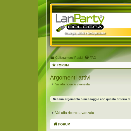
Collegamenti Rapidi
FAQ
FORUM
Argomenti attivi
Vai alla ricerca avanzata
Nessun argomento o messaggio con questo criterio di 
Vai alla ricerca avanzata
FORUM