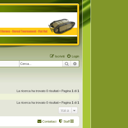
Iscriviti
Login
Cerca
Ricerca avanzata
La ricerca ha trovato 0 risultati • Pagina
1
di
1
La ricerca ha trovato 0 risultati • Pagina
1
di
1
Vai a
Contattaci
Staff