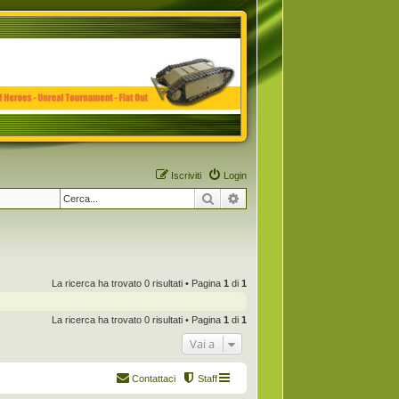
Iscriviti
Login
Cerca
Ricerca avanzata
La ricerca ha trovato 0 risultati • Pagina
1
di
1
La ricerca ha trovato 0 risultati • Pagina
1
di
1
Vai a
Contattaci
Staff