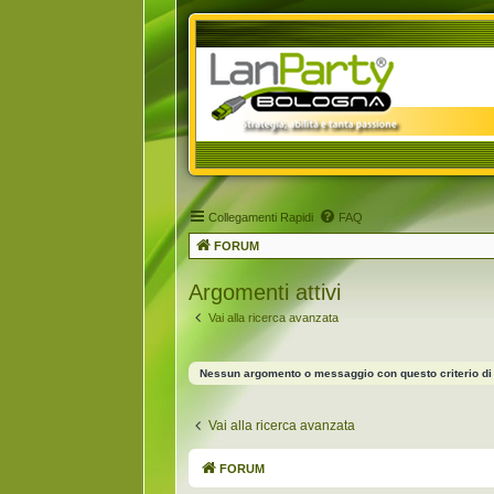
Collegamenti Rapidi
FAQ
FORUM
Argomenti attivi
Vai alla ricerca avanzata
Nessun argomento o messaggio con questo criterio di 
Vai alla ricerca avanzata
FORUM