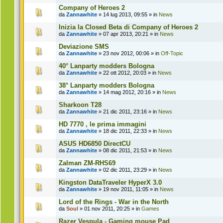
Company of Heroes 2
da
Zannawhite
» 14 lug 2013, 09:55 » in
News
Inizia la Closed Beta di Company of Heroes 2
da
Zannawhite
» 07 apr 2013, 20:21 » in
News
Deviazione SMS
da
Zannawhite
» 23 nov 2012, 00:06 » in
Off-Topic
40° Lanparty modders Bologna
da
Zannawhite
» 22 ott 2012, 20:03 » in
News
38° Lanparty modders Bologna
da
Zannawhite
» 14 mag 2012, 20:16 » in
News
Sharkoon T28
da
Zannawhite
» 21 dic 2011, 23:16 » in
News
HD 7770 , le prima immagini
da
Zannawhite
» 18 dic 2011, 22:33 » in
News
ASUS HD6850 DirectCU
da
Zannawhite
» 08 dic 2011, 21:53 » in
News
Zalman ZM-RHS69
da
Zannawhite
» 02 dic 2011, 23:29 » in
News
Kingston DataTraveler HyperX 3.0
da
Zannawhite
» 19 nov 2011, 11:05 » in
News
Lord of the Rings - War in the North
da
Soul
» 01 nov 2011, 20:25 » in
Games
Razer Vespula - Gaming mouse Pad