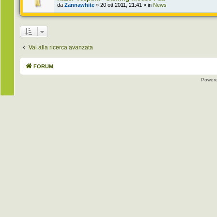
da
Zannawhite
» 20 ott 2011, 21:41 » in
News
Vai alla ricerca avanzata
FORUM
Power