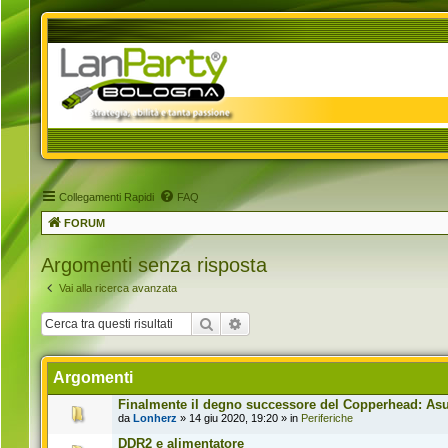
Collegamenti Rapidi
FAQ
FORUM
Argomenti senza risposta
Vai alla ricerca avanzata
Cerca
Ricerca avanzata
Argomenti
Finalmente il degno successore del Copperhead: Asus
da
Lonherz
» 14 giu 2020, 19:20 » in
Periferiche
DDR2 e alimentatore