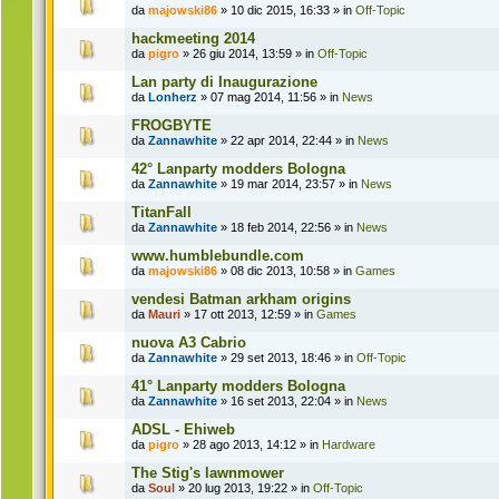
da
majowski86
» 10 dic 2015, 16:33 » in
Off-Topic
hackmeeting 2014
da
pigro
» 26 giu 2014, 13:59 » in
Off-Topic
Lan party di Inaugurazione
da
Lonherz
» 07 mag 2014, 11:56 » in
News
FROGBYTE
da
Zannawhite
» 22 apr 2014, 22:44 » in
News
42° Lanparty modders Bologna
da
Zannawhite
» 19 mar 2014, 23:57 » in
News
TitanFall
da
Zannawhite
» 18 feb 2014, 22:56 » in
News
www.humblebundle.com
da
majowski86
» 08 dic 2013, 10:58 » in
Games
vendesi Batman arkham origins
da
Mauri
» 17 ott 2013, 12:59 » in
Games
nuova A3 Cabrio
da
Zannawhite
» 29 set 2013, 18:46 » in
Off-Topic
41° Lanparty modders Bologna
da
Zannawhite
» 16 set 2013, 22:04 » in
News
ADSL - Ehiweb
da
pigro
» 28 ago 2013, 14:12 » in
Hardware
The Stig's lawnmower
da
Soul
» 20 lug 2013, 19:22 » in
Off-Topic