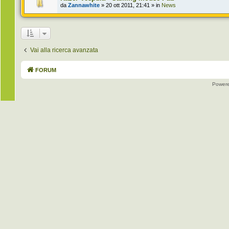
da
Zannawhite
» 20 ott 2011, 21:41 » in
News
Vai alla ricerca avanzata
FORUM
Power