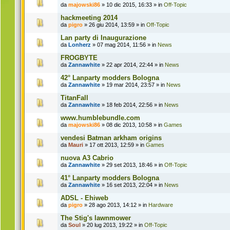
da
majowski86
» 10 dic 2015, 16:33 » in
Off-Topic
hackmeeting 2014
da
pigro
» 26 giu 2014, 13:59 » in
Off-Topic
Lan party di Inaugurazione
da
Lonherz
» 07 mag 2014, 11:56 » in
News
FROGBYTE
da
Zannawhite
» 22 apr 2014, 22:44 » in
News
42° Lanparty modders Bologna
da
Zannawhite
» 19 mar 2014, 23:57 » in
News
TitanFall
da
Zannawhite
» 18 feb 2014, 22:56 » in
News
www.humblebundle.com
da
majowski86
» 08 dic 2013, 10:58 » in
Games
vendesi Batman arkham origins
da
Mauri
» 17 ott 2013, 12:59 » in
Games
nuova A3 Cabrio
da
Zannawhite
» 29 set 2013, 18:46 » in
Off-Topic
41° Lanparty modders Bologna
da
Zannawhite
» 16 set 2013, 22:04 » in
News
ADSL - Ehiweb
da
pigro
» 28 ago 2013, 14:12 » in
Hardware
The Stig's lawnmower
da
Soul
» 20 lug 2013, 19:22 » in
Off-Topic