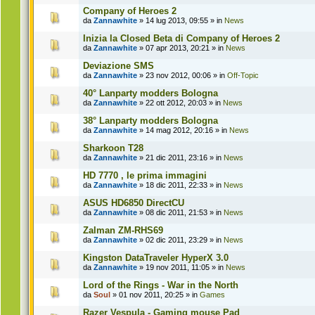
Company of Heroes 2
da
Zannawhite
» 14 lug 2013, 09:55 » in
News
Inizia la Closed Beta di Company of Heroes 2
da
Zannawhite
» 07 apr 2013, 20:21 » in
News
Deviazione SMS
da
Zannawhite
» 23 nov 2012, 00:06 » in
Off-Topic
40° Lanparty modders Bologna
da
Zannawhite
» 22 ott 2012, 20:03 » in
News
38° Lanparty modders Bologna
da
Zannawhite
» 14 mag 2012, 20:16 » in
News
Sharkoon T28
da
Zannawhite
» 21 dic 2011, 23:16 » in
News
HD 7770 , le prima immagini
da
Zannawhite
» 18 dic 2011, 22:33 » in
News
ASUS HD6850 DirectCU
da
Zannawhite
» 08 dic 2011, 21:53 » in
News
Zalman ZM-RHS69
da
Zannawhite
» 02 dic 2011, 23:29 » in
News
Kingston DataTraveler HyperX 3.0
da
Zannawhite
» 19 nov 2011, 11:05 » in
News
Lord of the Rings - War in the North
da
Soul
» 01 nov 2011, 20:25 » in
Games
Razer Vespula - Gaming mouse Pad