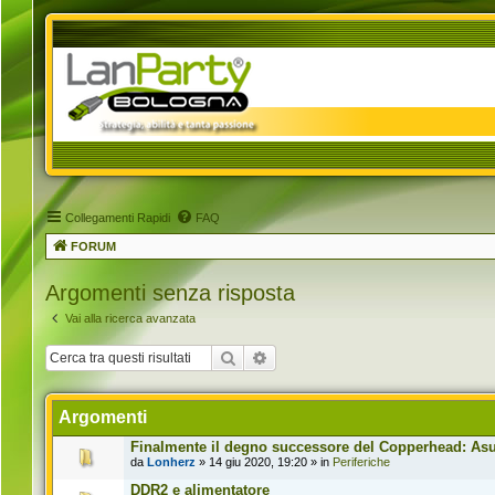
Collegamenti Rapidi
FAQ
FORUM
Argomenti senza risposta
Vai alla ricerca avanzata
Cerca
Ricerca avanzata
Argomenti
Finalmente il degno successore del Copperhead: Asus
da
Lonherz
» 14 giu 2020, 19:20 » in
Periferiche
DDR2 e alimentatore