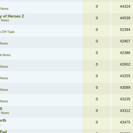
0
44324
n
News
y of Heroes 2
0
44539
n
News
0
52394
n
Off-Topic
0
42907
News
0
42386
in
News
0
42602
News
0
43255
News
0
43089
News
0
43235
News
.0
0
43312
n
News
orth
0
43475
s
 Pad