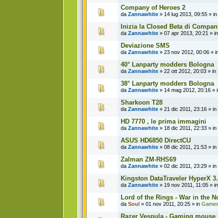
Company of Heroes 2
da
Zannawhite
» 14 lug 2013, 09:55 » i
Inizia la Closed Beta di Compan
da
Zannawhite
» 07 apr 2013, 20:21 » i
Deviazione SMS
da
Zannawhite
» 23 nov 2012, 00:06 » i
40° Lanparty modders Bologna
da
Zannawhite
» 22 ott 2012, 20:03 » in
38° Lanparty modders Bologna
da
Zannawhite
» 14 mag 2012, 20:16 » 
Sharkoon T28
da
Zannawhite
» 21 dic 2011, 23:16 » in
HD 7770 , le prima immagini
da
Zannawhite
» 18 dic 2011, 22:33 » in
ASUS HD6850 DirectCU
da
Zannawhite
» 08 dic 2011, 21:53 » in
Zalman ZM-RHS69
da
Zannawhite
» 02 dic 2011, 23:29 » in
Kingston DataTraveler HyperX 3
da
Zannawhite
» 19 nov 2011, 11:05 » i
Lord of the Rings - War in the N
da
Soul
» 01 nov 2011, 20:25 » in
Game
Razer Vespula - Gaming mouse