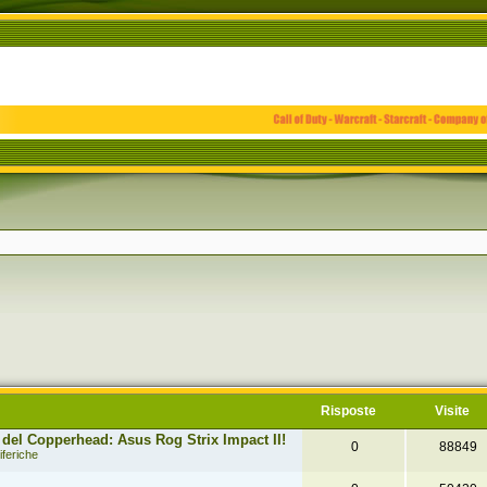
zata
Risposte
Visite
del Copperhead: Asus Rog Strix Impact II!
0
88849
iferiche