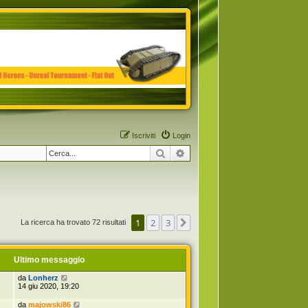
Iscriviti
Login
Cerca
Ricerca avanzata
1
2
3
Prossimo
La ricerca ha trovato 72 risultati
Ultimo messaggio
da
Lonherz
14 giu 2020, 19:20
da
majowski86