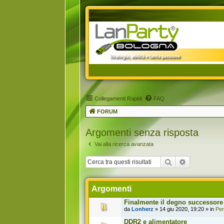
Collegamenti Rapidi
FAQ
FORUM
Argomenti senza risposta
Vai alla ricerca avanzata
Cerca
Ricerca avan
Argomenti
Finalmente il degno successore 
da
Lonherz
» 14 giu 2020, 19:20 » in
Per
DDR2 e alimentatore