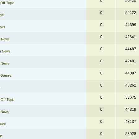
0
50420
n
Off-Topic
0
54122
pic
0
44399
ews
0
42641
n
News
0
44487
in
News
0
42481
n
News
0
44097
n
Games
0
43262
s
0
53675
n
Off-Topic
0
44319
n
News
0
43137
ware
0
53928
ic