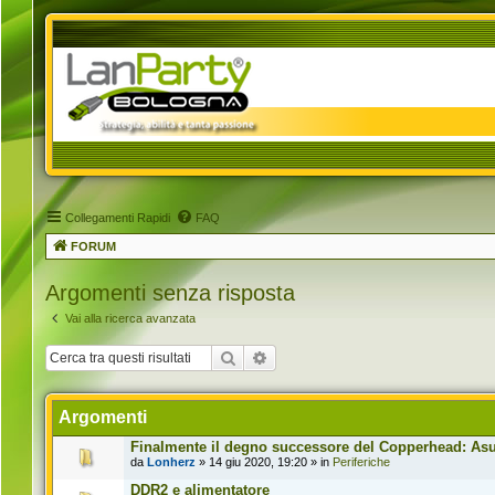
Collegamenti Rapidi
FAQ
FORUM
Argomenti senza risposta
Vai alla ricerca avanzata
Cerca
Ricerca avanzata
Argomenti
Finalmente il degno successore del Copperhead: Asus
da
Lonherz
» 14 giu 2020, 19:20 » in
Periferiche
DDR2 e alimentatore