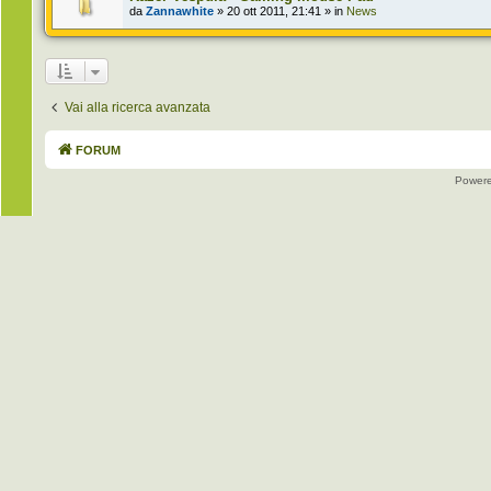
da
Zannawhite
» 20 ott 2011, 21:41 » in
News
Vai alla ricerca avanzata
FORUM
Power