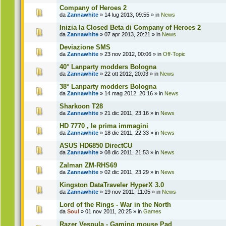
Company of Heroes 2
da
Zannawhite
» 14 lug 2013, 09:55 » in
News
Inizia la Closed Beta di Company of Heroes 2
da
Zannawhite
» 07 apr 2013, 20:21 » in
News
Deviazione SMS
da
Zannawhite
» 23 nov 2012, 00:06 » in
Off-Topic
40° Lanparty modders Bologna
da
Zannawhite
» 22 ott 2012, 20:03 » in
News
38° Lanparty modders Bologna
da
Zannawhite
» 14 mag 2012, 20:16 » in
News
Sharkoon T28
da
Zannawhite
» 21 dic 2011, 23:16 » in
News
HD 7770 , le prima immagini
da
Zannawhite
» 18 dic 2011, 22:33 » in
News
ASUS HD6850 DirectCU
da
Zannawhite
» 08 dic 2011, 21:53 » in
News
Zalman ZM-RHS69
da
Zannawhite
» 02 dic 2011, 23:29 » in
News
Kingston DataTraveler HyperX 3.0
da
Zannawhite
» 19 nov 2011, 11:05 » in
News
Lord of the Rings - War in the North
da
Soul
» 01 nov 2011, 20:25 » in
Games
Razer Vespula - Gaming mouse Pad