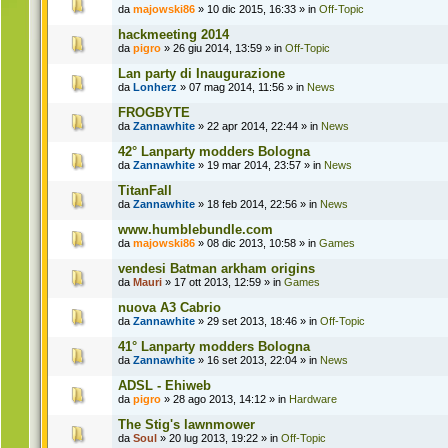
da
majowski86
» 10 dic 2015, 16:33 » in
Off-Topic
hackmeeting 2014
da
pigro
» 26 giu 2014, 13:59 » in
Off-Topic
Lan party di Inaugurazione
da
Lonherz
» 07 mag 2014, 11:56 » in
News
FROGBYTE
da
Zannawhite
» 22 apr 2014, 22:44 » in
News
42° Lanparty modders Bologna
da
Zannawhite
» 19 mar 2014, 23:57 » in
News
TitanFall
da
Zannawhite
» 18 feb 2014, 22:56 » in
News
www.humblebundle.com
da
majowski86
» 08 dic 2013, 10:58 » in
Games
vendesi Batman arkham origins
da
Mauri
» 17 ott 2013, 12:59 » in
Games
nuova A3 Cabrio
da
Zannawhite
» 29 set 2013, 18:46 » in
Off-Topic
41° Lanparty modders Bologna
da
Zannawhite
» 16 set 2013, 22:04 » in
News
ADSL - Ehiweb
da
pigro
» 28 ago 2013, 14:12 » in
Hardware
The Stig's lawnmower
da
Soul
» 20 lug 2013, 19:22 » in
Off-Topic