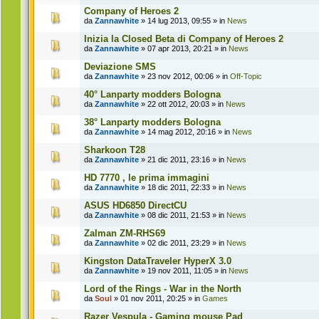
Company of Heroes 2
da
Zannawhite
» 14 lug 2013, 09:55 » in
News
Inizia la Closed Beta di Company of Heroes 2
da
Zannawhite
» 07 apr 2013, 20:21 » in
News
Deviazione SMS
da
Zannawhite
» 23 nov 2012, 00:06 » in
Off-Topic
40° Lanparty modders Bologna
da
Zannawhite
» 22 ott 2012, 20:03 » in
News
38° Lanparty modders Bologna
da
Zannawhite
» 14 mag 2012, 20:16 » in
News
Sharkoon T28
da
Zannawhite
» 21 dic 2011, 23:16 » in
News
HD 7770 , le prima immagini
da
Zannawhite
» 18 dic 2011, 22:33 » in
News
ASUS HD6850 DirectCU
da
Zannawhite
» 08 dic 2011, 21:53 » in
News
Zalman ZM-RHS69
da
Zannawhite
» 02 dic 2011, 23:29 » in
News
Kingston DataTraveler HyperX 3.0
da
Zannawhite
» 19 nov 2011, 11:05 » in
News
Lord of the Rings - War in the North
da
Soul
» 01 nov 2011, 20:25 » in
Games
Razer Vespula - Gaming mouse Pad