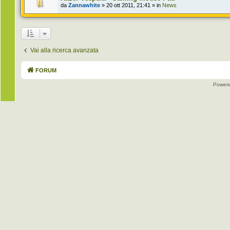
da
Zannawhite
» 20 ott 2011, 21:41 » in
News
Vai alla ricerca avanzata
FORUM
Power