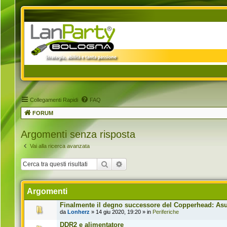
Collegamenti Rapidi
FAQ
FORUM
Argomenti senza risposta
Vai alla ricerca avanzata
Cerca
Ricerca avanzata
Argomenti
Finalmente il degno successore del Copperhead: Asus
da
Lonherz
» 14 giu 2020, 19:20 » in
Periferiche
DDR2 e alimentatore