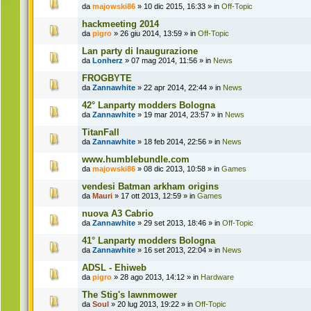
da
majowski86
» 10 dic 2015, 16:33 » in
Off-Topic
hackmeeting 2014
da
pigro
» 26 giu 2014, 13:59 » in
Off-Topic
Lan party di Inaugurazione
da
Lonherz
» 07 mag 2014, 11:56 » in
News
FROGBYTE
da
Zannawhite
» 22 apr 2014, 22:44 » in
News
42° Lanparty modders Bologna
da
Zannawhite
» 19 mar 2014, 23:57 » in
News
TitanFall
da
Zannawhite
» 18 feb 2014, 22:56 » in
News
www.humblebundle.com
da
majowski86
» 08 dic 2013, 10:58 » in
Games
vendesi Batman arkham origins
da
Mauri
» 17 ott 2013, 12:59 » in
Games
nuova A3 Cabrio
da
Zannawhite
» 29 set 2013, 18:46 » in
Off-Topic
41° Lanparty modders Bologna
da
Zannawhite
» 16 set 2013, 22:04 » in
News
ADSL - Ehiweb
da
pigro
» 28 ago 2013, 14:12 » in
Hardware
The Stig's lawnmower
da
Soul
» 20 lug 2013, 19:22 » in
Off-Topic