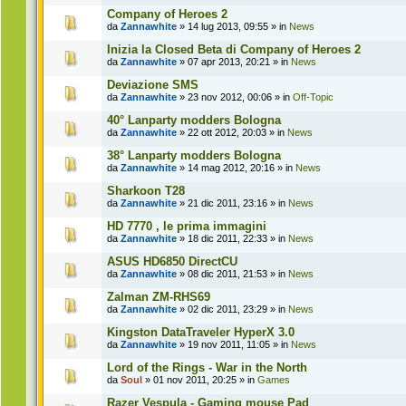
Company of Heroes 2
da
Zannawhite
» 14 lug 2013, 09:55 » in
News
Inizia la Closed Beta di Company of Heroes 2
da
Zannawhite
» 07 apr 2013, 20:21 » in
News
Deviazione SMS
da
Zannawhite
» 23 nov 2012, 00:06 » in
Off-Topic
40° Lanparty modders Bologna
da
Zannawhite
» 22 ott 2012, 20:03 » in
News
38° Lanparty modders Bologna
da
Zannawhite
» 14 mag 2012, 20:16 » in
News
Sharkoon T28
da
Zannawhite
» 21 dic 2011, 23:16 » in
News
HD 7770 , le prima immagini
da
Zannawhite
» 18 dic 2011, 22:33 » in
News
ASUS HD6850 DirectCU
da
Zannawhite
» 08 dic 2011, 21:53 » in
News
Zalman ZM-RHS69
da
Zannawhite
» 02 dic 2011, 23:29 » in
News
Kingston DataTraveler HyperX 3.0
da
Zannawhite
» 19 nov 2011, 11:05 » in
News
Lord of the Rings - War in the North
da
Soul
» 01 nov 2011, 20:25 » in
Games
Razer Vespula - Gaming mouse Pad