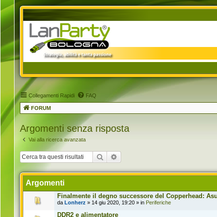
Collegamenti Rapidi
FAQ
FORUM
Argomenti senza risposta
Vai alla ricerca avanzata
Cerca
Ricerca avanzata
Argomenti
Finalmente il degno successore del Copperhead: Asus
da
Lonherz
» 14 giu 2020, 19:20 » in
Periferiche
DDR2 e alimentatore