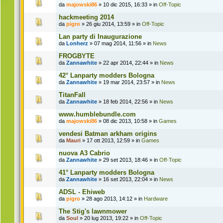
da
majowski86
» 10 dic 2015, 16:33 » in
Off-Topic
hackmeeting 2014
da
pigro
» 26 giu 2014, 13:59 » in
Off-Topic
Lan party di Inaugurazione
da
Lonherz
» 07 mag 2014, 11:56 » in
News
FROGBYTE
da
Zannawhite
» 22 apr 2014, 22:44 » in
News
42° Lanparty modders Bologna
da
Zannawhite
» 19 mar 2014, 23:57 » in
News
TitanFall
da
Zannawhite
» 18 feb 2014, 22:56 » in
News
www.humblebundle.com
da
majowski86
» 08 dic 2013, 10:58 » in
Games
vendesi Batman arkham origins
da
Mauri
» 17 ott 2013, 12:59 » in
Games
nuova A3 Cabrio
da
Zannawhite
» 29 set 2013, 18:46 » in
Off-Topic
41° Lanparty modders Bologna
da
Zannawhite
» 16 set 2013, 22:04 » in
News
ADSL - Ehiweb
da
pigro
» 28 ago 2013, 14:12 » in
Hardware
The Stig's lawnmower
da
Soul
» 20 lug 2013, 19:22 » in
Off-Topic