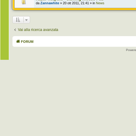
da
Zannawhite
» 20 ott 2011, 21:41 » in
News
Vai alla ricerca avanzata
FORUM
Power