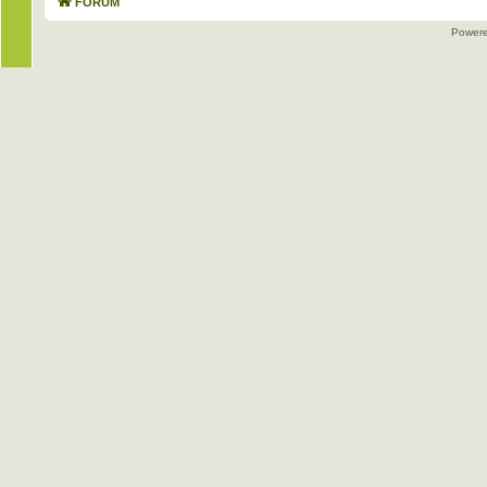
FORUM
Power