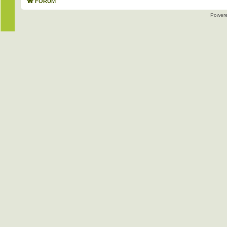
FORUM
Power