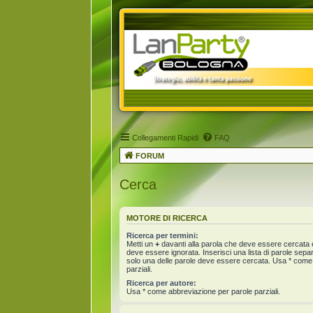
Collegamenti Rapidi
FAQ
FORUM
Cerca
MOTORE DI RICERCA
Ricerca per termini:
Metti un
+
davanti alla parola che deve essere cercata
deve essere ignorata. Inserisci una lista di parole sep
solo una delle parole deve essere cercata. Usa * come
parziali.
Ricerca per autore:
Usa * come abbreviazione per parole parziali.