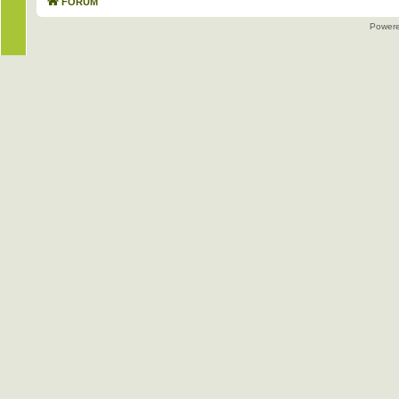
FORUM
Power