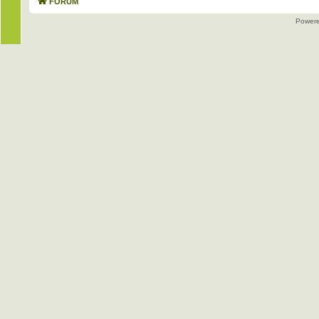
FORUM
Power