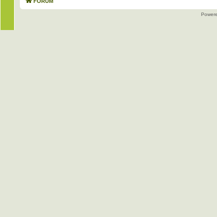
FORUM
Power