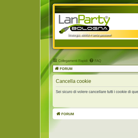
Collegamenti Rapidi
FAQ
FORUM
Cancella cookie
Sei sicuro di volere cancellare tutti i cookie di q
FORUM