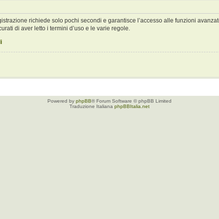
registrazione richiede solo pochi secondi e garantisce l’accesso alle funzioni avan
urati di aver letto i termini d’uso e le varie regole.
i
Powered by
phpBB
® Forum Software © phpBB Limited
Traduzione Italiana
phpBBItalia.net