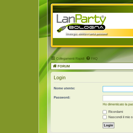
Collegamenti Rapidi
FAQ
FORUM
Login
Nome utente:
Password:
Ho dimenticato la p
Ricordami
Nascondi il mio s