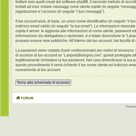
trattare solo quelli creati dal software phpBB. Il secondo metodo di racco
limitati ad essi: inviare messaggi come utente ospite (in seguito “messaggi
registrazione e l’accesso (in seguito “i tuoi messaggi”).
Il tuo account avrà, di base, un unico nome identificativo (in seguito “il
indirizzo email valido (in seguito “la tua email”). Le informazioni rilasci
ospita il server. In aggiunta alle informazioni di nome utente, password ed
informazione sia obbligatoria o opzionale, è a totale discrezione di “Lanpar
possano essere rese pubbliche. All’interno del tuo account, hai facoltà di
La password viene criptata (hash unidirezionale) per motivi di sicurezza. 
di accesso al tuo account su “LanpartyBologna.com”, quindi proteggila at
legittimamente richiedere la tua password. Nel caso dimenticassi la tua 
questo procedimento ti verrà richiesto il tuo nome utente ed indirizzo e
nuovamente al tuo account.
Torna alla schermata di accesso
FORUM
Power