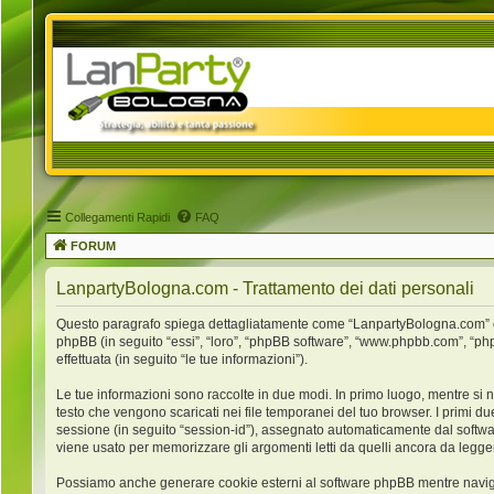
Collegamenti Rapidi
FAQ
FORUM
LanpartyBologna.com - Trattamento dei dati personali
Questo paragrafo spiega dettagliatamente come “LanpartyBologna.com” ed ev
phpBB (in seguito “essi”, “loro”, “phpBB software”, “www.phpbb.com”, “ph
effettuata (in seguito “le tue informazioni”).
Le tue informazioni sono raccolte in due modi. In primo luogo, mentre si 
testo che vengono scaricati nei file temporanei del tuo browser. I primi du
sessione (in seguito “session-id”), assegnato automaticamente dal softw
viene usato per memorizzare gli argomenti letti da quelli ancora da leggere
Possiamo anche generare cookie esterni al software phpBB mentre navigh