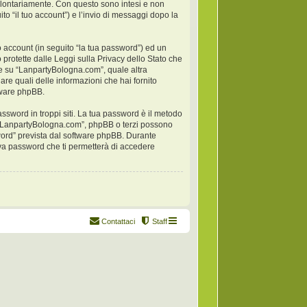
 volontariamente. Con questo sono intesi e non
to “il tuo account”) e l’invio di messaggi dopo la
o account (in seguito “la tua password”) ed un
 protette dalle Leggi sulla Privacy dello Stato che
one su “LanpartyBologna.com”, quale altra
nare quali delle informazioni che hai fornito
ftware phpBB.
ssword in troppi siti. La tua password è il metodo
i “LanpartyBologna.com”, phpBB o terzi possono
word” prevista dal software phpBB. Durante
ova password che ti permetterà di accedere
Contattaci
Staff