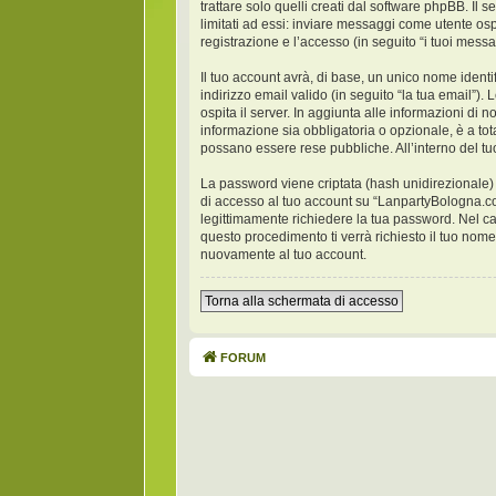
trattare solo quelli creati dal software phpBB. Il
limitati ad essi: inviare messaggi come utente osp
registrazione e l’accesso (in seguito “i tuoi messa
Il tuo account avrà, di base, un unico nome identi
indirizzo email valido (in seguito “la tua email”)
ospita il server. In aggiunta alle informazioni di
informazione sia obbligatoria o opzionale, è a tota
possano essere rese pubbliche. All’interno del tu
La password viene criptata (hash unidirezionale) p
di accesso al tuo account su “LanpartyBologna.co
legittimamente richiedere la tua password. Nel c
questo procedimento ti verrà richiesto il tuo no
nuovamente al tuo account.
Torna alla schermata di accesso
FORUM