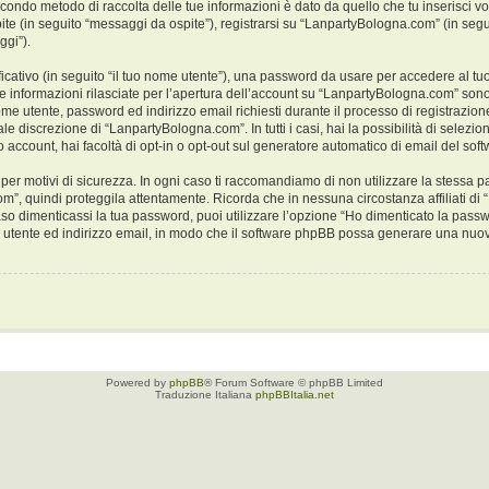
 secondo metodo di raccolta delle tue informazioni è dato da quello che tu inserisci
ite (in seguito “messaggi da ospite”), registrarsi su “LanpartyBologna.com” (in segui
ggi”).
ficativo (in seguito “il tuo nome utente”), una password da usare per accedere al tu
. Le informazioni rilasciate per l’apertura dell’account su “LanpartyBologna.com” sono
 nome utente, password ed indirizzo email richiesti durante il processo di registrazi
le discrezione di “LanpartyBologna.com”. In tutti i casi, hai la possibilità di selezio
o account, hai facoltà di opt-in o opt-out sul generatore automatico di email del so
er motivi di sicurezza. In ogni caso ti raccomandiamo di non utilizzare la stessa pa
m”, quindi proteggila attentamente. Ricorda che in nessuna circostanza affiliati d
aso dimenticassi la tua password, puoi utilizzare l’opzione “Ho dimenticato la pass
me utente ed indirizzo email, in modo che il software phpBB possa generare una nu
Powered by
phpBB
® Forum Software © phpBB Limited
Traduzione Italiana
phpBBItalia.net