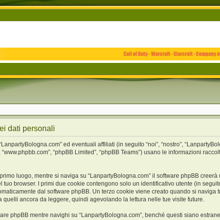
i dati personali
npartyBologna.com” ed eventuali affiliati (in seguito “noi”, “nostro”, “LanpartyBo
e”, “www.phpbb.com”, “phpBB Limited”, “phpBB Teams”) usano le informazioni raccolt
 primo luogo, mentre si naviga su “LanpartyBologna.com” il software phpBB creerà un
l tuo browser. I primi due cookie contengono solo un identificativo utente (in seguito
tomaticamente dal software phpBB. Un terzo cookie viene creato quando si naviga t
 quelli ancora da leggere, quindi agevolando la lettura nelle tue visite future.
are phpBB mentre navighi su “LanpartyBologna.com”, benché questi siano estranei