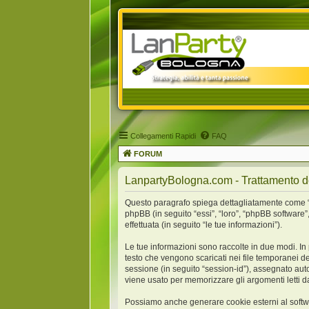
Collegamenti Rapidi
FAQ
FORUM
LanpartyBologna.com - Trattamento de
Questo paragrafo spiega dettagliatamente come “La
phpBB (in seguito “essi”, “loro”, “phpBB softwar
effettuata (in seguito “le tue informazioni”).
Le tue informazioni sono raccolte in due modi. In
testo che vengono scaricati nei file temporanei de
sessione (in seguito “session-id”), assegnato au
viene usato per memorizzare gli argomenti letti da
Possiamo anche generare cookie esterni al softw