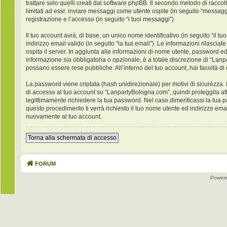
trattare solo quelli creati dal software phpBB. Il secondo metodo di racco
limitati ad essi: inviare messaggi come utente ospite (in seguito “messaggi
registrazione e l’accesso (in seguito “i tuoi messaggi”).
Il tuo account avrà, di base, un unico nome identificativo (in seguito “il
indirizzo email valido (in seguito “la tua email”). Le informazioni rilasci
ospita il server. In aggiunta alle informazioni di nome utente, password ed
informazione sia obbligatoria o opzionale, è a totale discrezione di “Lanpar
possano essere rese pubbliche. All’interno del tuo account, hai facoltà di
La password viene criptata (hash unidirezionale) per motivi di sicurezza. 
di accesso al tuo account su “LanpartyBologna.com”, quindi proteggila at
legittimamente richiedere la tua password. Nel caso dimenticassi la tua 
questo procedimento ti verrà richiesto il tuo nome utente ed indirizzo e
nuovamente al tuo account.
Torna alla schermata di accesso
FORUM
Power