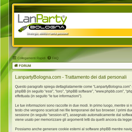
Collegamenti Rapidi
FAQ
FORUM
LanpartyBologna.com - Trattamento dei dati personali
Questo paragrafo spiega dettagliatamente come “LanpartyBologna.com” ed ev
phpBB (in seguito “essi”, “loro”, “phpBB software”, “www.phpbb.com”, “ph
effettuata (in seguito “le tue informazioni”).
Le tue informazioni sono raccolte in due modi. In primo luogo, mentre si 
testo che vengono scaricati nei file temporanei del tuo browser. I primi du
sessione (in seguito “session-id”), assegnato automaticamente dal softw
viene usato per memorizzare gli argomenti letti da quelli ancora da leggere
Possiamo anche generare cookie esterni al software phpBB mentre navigh