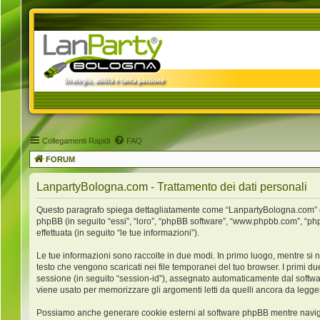
Collegamenti Rapidi
FAQ
FORUM
LanpartyBologna.com - Trattamento dei dati personali
Questo paragrafo spiega dettagliatamente come “LanpartyBologna.com” ed ev
phpBB (in seguito “essi”, “loro”, “phpBB software”, “www.phpbb.com”, “ph
effettuata (in seguito “le tue informazioni”).
Le tue informazioni sono raccolte in due modi. In primo luogo, mentre si 
testo che vengono scaricati nei file temporanei del tuo browser. I primi du
sessione (in seguito “session-id”), assegnato automaticamente dal softw
viene usato per memorizzare gli argomenti letti da quelli ancora da leggere
Possiamo anche generare cookie esterni al software phpBB mentre navigh