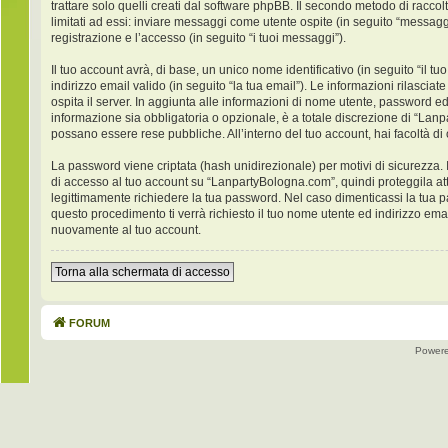
trattare solo quelli creati dal software phpBB. Il secondo metodo di racco
limitati ad essi: inviare messaggi come utente ospite (in seguito “messaggi
registrazione e l’accesso (in seguito “i tuoi messaggi”).
Il tuo account avrà, di base, un unico nome identificativo (in seguito “il
indirizzo email valido (in seguito “la tua email”). Le informazioni rilasci
ospita il server. In aggiunta alle informazioni di nome utente, password ed
informazione sia obbligatoria o opzionale, è a totale discrezione di “Lanpar
possano essere rese pubbliche. All’interno del tuo account, hai facoltà di
La password viene criptata (hash unidirezionale) per motivi di sicurezza. 
di accesso al tuo account su “LanpartyBologna.com”, quindi proteggila at
legittimamente richiedere la tua password. Nel caso dimenticassi la tua 
questo procedimento ti verrà richiesto il tuo nome utente ed indirizzo e
nuovamente al tuo account.
Torna alla schermata di accesso
FORUM
Power