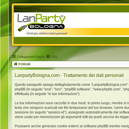
Collegamenti Rapidi
FAQ
FORUM
LanpartyBologna.com - Trattamento dei dati personali
Questo paragrafo spiega dettagliatamente come “LanpartyBologna.com” ed ev
phpBB (in seguito “essi”, “loro”, “phpBB software”, “www.phpbb.com”, “ph
effettuata (in seguito “le tue informazioni”).
Le tue informazioni sono raccolte in due modi. In primo luogo, mentre si 
testo che vengono scaricati nei file temporanei del tuo browser. I primi du
sessione (in seguito “session-id”), assegnato automaticamente dal softw
viene usato per memorizzare gli argomenti letti da quelli ancora da leggere
Possiamo anche generare cookie esterni al software phpBB mentre navigh