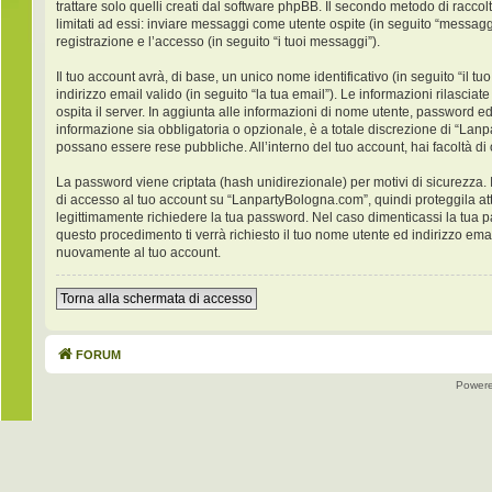
trattare solo quelli creati dal software phpBB. Il secondo metodo di racco
limitati ad essi: inviare messaggi come utente ospite (in seguito “messaggi
registrazione e l’accesso (in seguito “i tuoi messaggi”).
Il tuo account avrà, di base, un unico nome identificativo (in seguito “il
indirizzo email valido (in seguito “la tua email”). Le informazioni rilasci
ospita il server. In aggiunta alle informazioni di nome utente, password ed
informazione sia obbligatoria o opzionale, è a totale discrezione di “Lanpar
possano essere rese pubbliche. All’interno del tuo account, hai facoltà di
La password viene criptata (hash unidirezionale) per motivi di sicurezza. 
di accesso al tuo account su “LanpartyBologna.com”, quindi proteggila at
legittimamente richiedere la tua password. Nel caso dimenticassi la tua 
questo procedimento ti verrà richiesto il tuo nome utente ed indirizzo e
nuovamente al tuo account.
Torna alla schermata di accesso
FORUM
Power