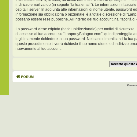
indirizzo email valido (in seguito “la tua email”). Le informazioni rilasci
ospita il server. In aggiunta alle informazioni di nome utente, password ed
informazione sia obbligatoria o opzionale, è a totale discrezione di “Lanpar
possano essere rese pubbliche. All’interno del tuo account, hai facoltà di
La password viene criptata (hash unidirezionale) per motivi di sicurezza. 
di accesso al tuo account su “LanpartyBologna.com”, quindi proteggila at
legittimamente richiedere la tua password. Nel caso dimenticassi la tua 
questo procedimento ti verrà richiesto il tuo nome utente ed indirizzo e
nuovamente al tuo account.
FORUM
Power