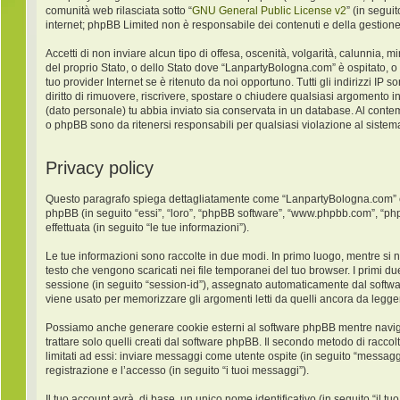
comunità web rilasciata sotto “
GNU General Public License v2
” (in segui
internet; phpBB Limited non è responsabile dei contenuti e della gestione
Accetti di non inviare alcun tipo di offesa, oscenità, volgarità, calunnia,
del proprio Stato, o dello Stato dove “LanpartyBologna.com” è ospitato, o
tuo provider Internet se è ritenuto da noi opportuno. Tutti gli indirizzi IP
diritto di rimuovere, riscrivere, spostare o chiudere qualsiasi argomento 
(dato personale) tu abbia inviato sia conservata in un database. Al con
o phpBB sono da ritenersi responsabili per qualsiasi violazione al sist
Privacy policy
Questo paragrafo spiega dettagliatamente come “LanpartyBologna.com” ed ev
phpBB (in seguito “essi”, “loro”, “phpBB software”, “www.phpbb.com”, “ph
effettuata (in seguito “le tue informazioni”).
Le tue informazioni sono raccolte in due modi. In primo luogo, mentre si 
testo che vengono scaricati nei file temporanei del tuo browser. I primi du
sessione (in seguito “session-id”), assegnato automaticamente dal softw
viene usato per memorizzare gli argomenti letti da quelli ancora da leggere
Possiamo anche generare cookie esterni al software phpBB mentre navigh
trattare solo quelli creati dal software phpBB. Il secondo metodo di racco
limitati ad essi: inviare messaggi come utente ospite (in seguito “messaggi
registrazione e l’accesso (in seguito “i tuoi messaggi”).
Il tuo account avrà, di base, un unico nome identificativo (in seguito “il