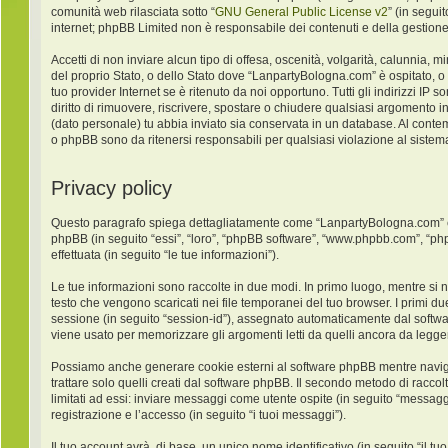
comunità web rilasciata sotto “
GNU General Public License v2
” (in segui
internet; phpBB Limited non è responsabile dei contenuti e della gestione
Accetti di non inviare alcun tipo di offesa, oscenità, volgarità, calunnia,
del proprio Stato, o dello Stato dove “LanpartyBologna.com” è ospitato, o
tuo provider Internet se è ritenuto da noi opportuno. Tutti gli indirizzi IP
diritto di rimuovere, riscrivere, spostare o chiudere qualsiasi argomento 
(dato personale) tu abbia inviato sia conservata in un database. Al con
o phpBB sono da ritenersi responsabili per qualsiasi violazione al sist
Privacy policy
Questo paragrafo spiega dettagliatamente come “LanpartyBologna.com” ed ev
phpBB (in seguito “essi”, “loro”, “phpBB software”, “www.phpbb.com”, “ph
effettuata (in seguito “le tue informazioni”).
Le tue informazioni sono raccolte in due modi. In primo luogo, mentre si 
testo che vengono scaricati nei file temporanei del tuo browser. I primi du
sessione (in seguito “session-id”), assegnato automaticamente dal softw
viene usato per memorizzare gli argomenti letti da quelli ancora da leggere
Possiamo anche generare cookie esterni al software phpBB mentre navigh
trattare solo quelli creati dal software phpBB. Il secondo metodo di racco
limitati ad essi: inviare messaggi come utente ospite (in seguito “messaggi
registrazione e l’accesso (in seguito “i tuoi messaggi”).
Il tuo account avrà, di base, un unico nome identificativo (in seguito “il