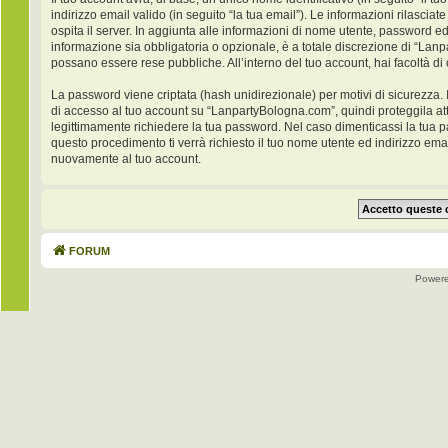
indirizzo email valido (in seguito “la tua email”). Le informazioni rilasci
ospita il server. In aggiunta alle informazioni di nome utente, password ed
informazione sia obbligatoria o opzionale, è a totale discrezione di “Lanpar
possano essere rese pubbliche. All’interno del tuo account, hai facoltà di
La password viene criptata (hash unidirezionale) per motivi di sicurezza. 
di accesso al tuo account su “LanpartyBologna.com”, quindi proteggila at
legittimamente richiedere la tua password. Nel caso dimenticassi la tua 
questo procedimento ti verrà richiesto il tuo nome utente ed indirizzo e
nuovamente al tuo account.
FORUM
Power