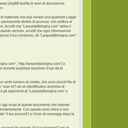
oftware phpBB facilita le aree di discussione
om
.
po di materiale che può violare una qualsiasi Legge
 permanente divieto di accesso, con notifica al
ioni. Accetti che “LanpartyBologna.com” abbia il
 questo servizio, accetti che ogni informazione
 senza il tuo consenso, né “LanpartyBologna.com”
logna.com”, “http://lanpartybologna.com”) e
e durante qualsiasi sessione d’uso da te
 certo numero di cookie, che sono piccoli file di
 “user-id”) ed un identificativo anonimo di
ra gli argomenti di “LanpartyBologna.com” e
 agli scopi di questo documento che intende
 volontariamente. Con questo sono intesi e non
to “il tuo account”) e l’invio di messaggi dopo la
o account (in seguito “la tua password”) ed un