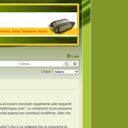
Login
Cerca
Ricerca avanzata
Lingua:
ta di essere vincolato legalmente alle seguenti
anpartyBologna.com”. Le condizioni d’uso possono
este pagine per eventuali modifiche, dato che
ams”) che è un software per la creazione di