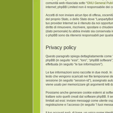
comunità web rilasciata sotto “
GNU General Publi
internet; phpBB Limited non è responsabile dei co
Accetti di non inviare alcun tipo di offesa, oscen
del proprio Stato, o dello Stato dove “LanpartyBo
tuo provider Internet se è ritenuto da noi opportun
diritto di rimuovere, riscrivere, spostare o chiud
(dato personale) tu abbia inviato sia conservat
o phpBB sono da ritenersi responsabili per quals
Privacy policy
Questo paragrafo spiega dettagliatamente come “La
phpBB (in seguito “essi”, “loro”, “phpBB softwar
effettuata (in seguito “le tue informazioni”).
Le tue informazioni sono raccolte in due modi. In
testo che vengono scaricati nei file temporanei de
sessione (in seguito “session-id”), assegnato au
viene usato per memorizzare gli argomenti letti da
Possiamo anche generare cookie esterni al softw
trattare solo quelli creati dal software phpBB. Il
limitati ad essi: inviare messaggi come utente osp
registrazione e l’accesso (in seguito “i tuoi messa
Il tuo account avrà, di base, un unico nome identi