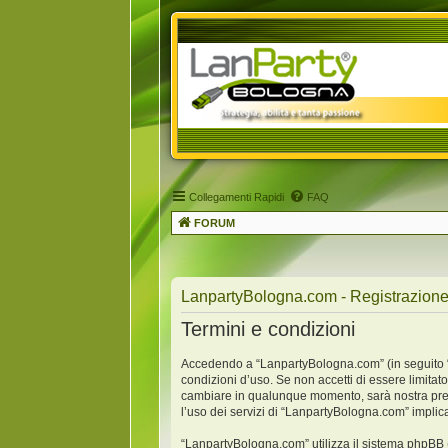
Collegamenti Rapidi
FAQ
FORUM
LanpartyBologna.com - Registrazion
Termini e condizioni
Accedendo a “LanpartyBologna.com” (in seguito “no
condizioni d’uso. Se non accetti di essere limitat
cambiare in qualunque momento, sarà nostra premu
l’uso dei servizi di “LanpartyBologna.com” implic
“LanpartyBologna.com” utilizza il sistema phpBB 