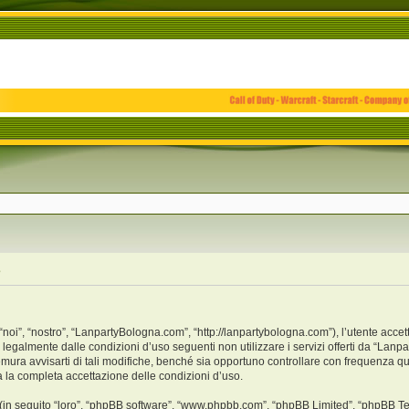
e
i”, “nostro”, “LanpartyBologna.com”, “http://lanpartybologna.com”), l’utente accet
o legalmente dalle condizioni d’uso seguenti non utilizzare i servizi offerti da “L
ra avvisarti di tali modifiche, benché sia opportuno controllare con frequenza qu
a la completa accettazione delle condizioni d’uso.
(in seguito “loro”, “phpBB software”, “www.phpbb.com”, “phpBB Limited”, “phpBB Te