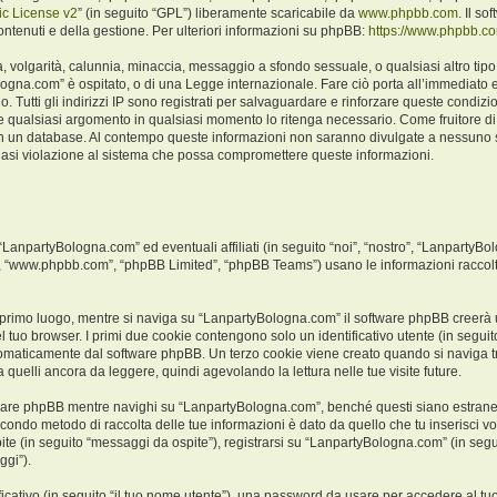
c License v2
” (in seguito “GPL”) liberamente scaricabile da
www.phpbb.com
. Il s
ntenuti e della gestione. Per ulteriori informazioni su phpBB:
https://www.phpbb.c
ità, volgarità, calunnia, minaccia, messaggio a sfondo sessuale, o qualsiasi altro ti
logna.com” è ospitato, o di una Legge internazionale. Fare ciò porta all’immediato e
o. Tutti gli indirizzi IP sono registrati per salvaguardare e rinforzare queste condiz
ere qualsiasi argomento in qualsiasi momento lo ritenga necessario. Come fruitore di
a in un database. Al contempo queste informazioni non saranno divulgate a nessuno
iasi violazione al sistema che possa compromettere queste informazioni.
npartyBologna.com” ed eventuali affiliati (in seguito “noi”, “nostro”, “LanpartyBo
e”, “www.phpbb.com”, “phpBB Limited”, “phpBB Teams”) usano le informazioni raccolt
 primo luogo, mentre si naviga su “LanpartyBologna.com” il software phpBB creerà un
l tuo browser. I primi due cookie contengono solo un identificativo utente (in seguito
tomaticamente dal software phpBB. Un terzo cookie viene creato quando si naviga t
 quelli ancora da leggere, quindi agevolando la lettura nelle tue visite future.
are phpBB mentre navighi su “LanpartyBologna.com”, benché questi siano estranei
 secondo metodo di raccolta delle tue informazioni è dato da quello che tu inserisci
ite (in seguito “messaggi da ospite”), registrarsi su “LanpartyBologna.com” (in segui
ggi”).
ficativo (in seguito “il tuo nome utente”), una password da usare per accedere al tu