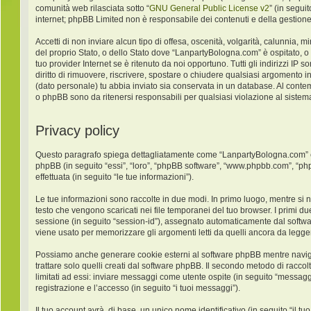
comunità web rilasciata sotto “
GNU General Public License v2
” (in segui
internet; phpBB Limited non è responsabile dei contenuti e della gestione
Accetti di non inviare alcun tipo di offesa, oscenità, volgarità, calunnia,
del proprio Stato, o dello Stato dove “LanpartyBologna.com” è ospitato, o
tuo provider Internet se è ritenuto da noi opportuno. Tutti gli indirizzi IP
diritto di rimuovere, riscrivere, spostare o chiudere qualsiasi argomento 
(dato personale) tu abbia inviato sia conservata in un database. Al con
o phpBB sono da ritenersi responsabili per qualsiasi violazione al sist
Privacy policy
Questo paragrafo spiega dettagliatamente come “LanpartyBologna.com” ed ev
phpBB (in seguito “essi”, “loro”, “phpBB software”, “www.phpbb.com”, “ph
effettuata (in seguito “le tue informazioni”).
Le tue informazioni sono raccolte in due modi. In primo luogo, mentre si 
testo che vengono scaricati nei file temporanei del tuo browser. I primi du
sessione (in seguito “session-id”), assegnato automaticamente dal softw
viene usato per memorizzare gli argomenti letti da quelli ancora da leggere
Possiamo anche generare cookie esterni al software phpBB mentre navigh
trattare solo quelli creati dal software phpBB. Il secondo metodo di racco
limitati ad essi: inviare messaggi come utente ospite (in seguito “messaggi
registrazione e l’accesso (in seguito “i tuoi messaggi”).
Il tuo account avrà, di base, un unico nome identificativo (in seguito “il