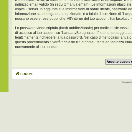
indirizzo email valido (in seguito “la tua email”). Le informazioni rilasci
ospita il server. In aggiunta alle informazioni di nome utente, password ed
informazione sia obbligatoria o opzionale, è a totale discrezione di “Lanpar
possano essere rese pubbliche. All’interno del tuo account, hai facoltà di
La password viene criptata (hash unidirezionale) per motivi di sicurezza. 
di accesso al tuo account su “LanpartyBologna.com”, quindi proteggila at
legittimamente richiedere la tua password. Nel caso dimenticassi la tua 
questo procedimento ti verrà richiesto il tuo nome utente ed indirizzo e
nuovamente al tuo account.
FORUM
Power