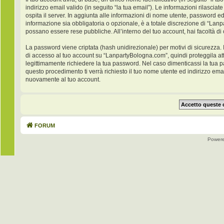
indirizzo email valido (in seguito “la tua email”). Le informazioni rilasci
ospita il server. In aggiunta alle informazioni di nome utente, password ed
informazione sia obbligatoria o opzionale, è a totale discrezione di “Lanpar
possano essere rese pubbliche. All’interno del tuo account, hai facoltà di
La password viene criptata (hash unidirezionale) per motivi di sicurezza. 
di accesso al tuo account su “LanpartyBologna.com”, quindi proteggila at
legittimamente richiedere la tua password. Nel caso dimenticassi la tua 
questo procedimento ti verrà richiesto il tuo nome utente ed indirizzo e
nuovamente al tuo account.
FORUM
Power