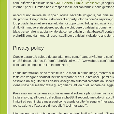
comunità web rilasciata sotto “
GNU General Public License v2
” (in segui
internet; phpBB Limited non è responsabile dei contenuti e della gestione
Accetti di non inviare alcun tipo di offesa, oscenità, volgarità, calunnia,
del proprio Stato, o dello Stato dove “LanpartyBologna.com” è ospitato, o
tuo provider Internet se è ritenuto da noi opportuno. Tutti gli indirizzi IP
diritto di rimuovere, riscrivere, spostare o chiudere qualsiasi argomento 
(dato personale) tu abbia inviato sia conservata in un database. Al con
o phpBB sono da ritenersi responsabili per qualsiasi violazione al sist
Privacy policy
Questo paragrafo spiega dettagliatamente come “LanpartyBologna.com” ed ev
phpBB (in seguito “essi”, “loro”, “phpBB software”, “www.phpbb.com”, “ph
effettuata (in seguito “le tue informazioni”).
Le tue informazioni sono raccolte in due modi. In primo luogo, mentre si 
testo che vengono scaricati nei file temporanei del tuo browser. I primi du
sessione (in seguito “session-id”), assegnato automaticamente dal softw
viene usato per memorizzare gli argomenti letti da quelli ancora da leggere
Possiamo anche generare cookie esterni al software phpBB mentre navigh
trattare solo quelli creati dal software phpBB. Il secondo metodo di racco
limitati ad essi: inviare messaggi come utente ospite (in seguito “messaggi
registrazione e l’accesso (in seguito “i tuoi messaggi”).
Il tuo account avrà, di base, un unico nome identificativo (in seguito “il