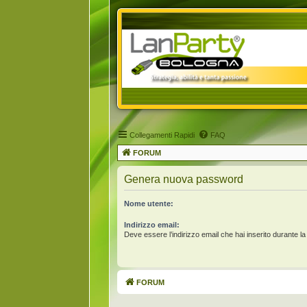
Collegamenti Rapidi
FAQ
FORUM
Genera nuova password
Nome utente:
Indirizzo email:
Deve essere l’indirizzo email che hai inserito durante la
FORUM